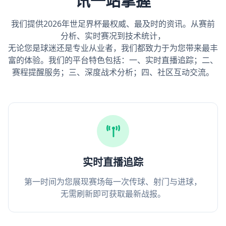
讯一站掌握
我们提供2026年世足界杯最权威、最及时的资讯。从赛前
分析、实时赛况到技术统计，
无论您是球迷还是专业从业者，我们都致力于为您带来最丰
富的体验。我们的平台特色包括：一、实时直播追踪；二、
赛程提醒服务；三、深度战术分析；四、社区互动交流。
实时直播追踪
第一时间为您展现赛场每一次传球、射门与进球，
无需刷新即可获取最新战报。