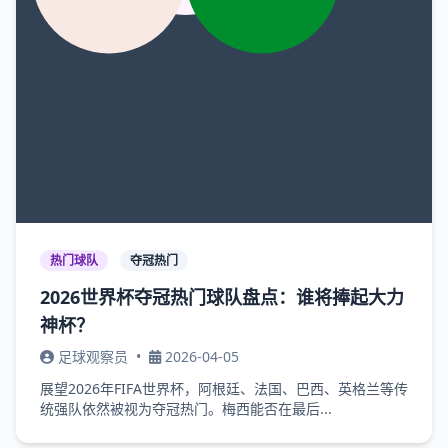
热门球队
夺冠热门
2026世界杯夺冠热门球队盘点：谁将捧起大力
神杯？
足球观察员
•
2026-04-05
展望2026年FIFA世界杯，阿根廷、法国、巴西、英格兰等传
统强队依然被视为夺冠热门。梅西能否在最后...