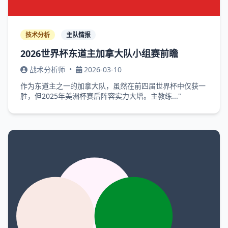
技术分析
主队情报
2026世界杯东道主加拿大队小组赛前瞻
战术分析师
•
2026-03-10
作为东道主之一的加拿大队，虽然在前四届世界杯中仅获一
胜，但2025年美洲杯赛后阵容实力大增。主教练..."