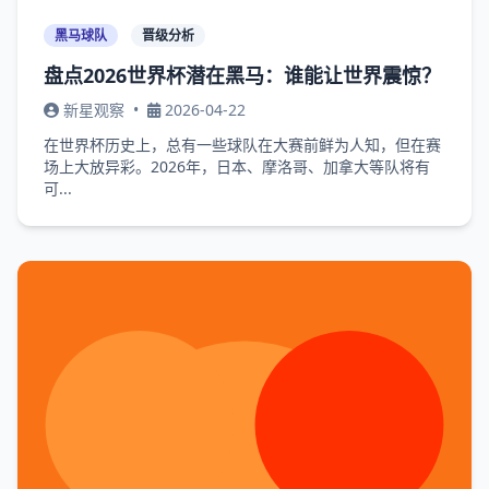
黑马球队
晋级分析
盘点2026世界杯潜在黑马：谁能让世界震惊？
新星观察
•
2026-04-22
在世界杯历史上，总有一些球队在大赛前鲜为人知，但在赛
场上大放异彩。2026年，日本、摩洛哥、加拿大等队将有
可...