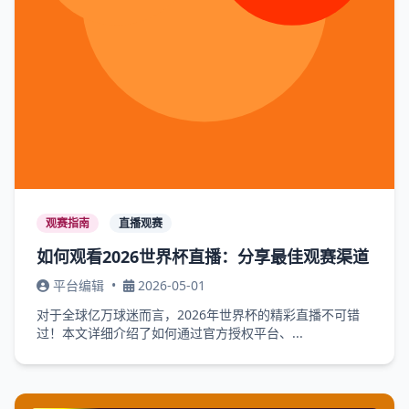
观赛指南
直播观赛
如何观看2026世界杯直播：分享最佳观赛渠道
平台编辑
•
2026-05-01
对于全球亿万球迷而言，2026年世界杯的精彩直播不可错
过！本文详细介绍了如何通过官方授权平台、...