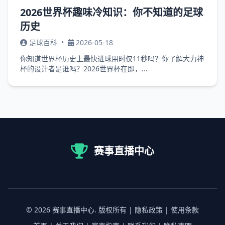
2026世界杯趣味冷知识：你不知道的足球
历史
足球百科
•
2026-05-18
你知道世界杯历史上最快进球用时仅11秒吗？你了解大力神
杯的设计者是谁吗？2026世界杯在即，...
赛事直播中心
© 2026 赛事直播中心. 版权所有 | 隐私政策 | 使用条款