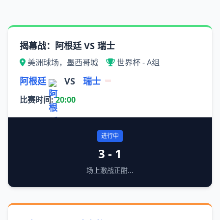
揭幕战：阿根廷 VS 瑞士
美洲球场，墨西哥城
世界杯 - A组
阿根廷
VS
瑞士
比赛时间:
20:00
进行中
3 - 1
场上激战正酣...