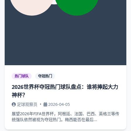
热门球队
夺冠热门
2026世界杯夺冠热门球队盘点：谁将捧起大力
神杯？
足球观察员
•
2026-04-05
展望2026年FIFA世界杯，阿根廷、法国、巴西、英格兰等传
统强队依然被视为夺冠热门。梅西能否在最后...