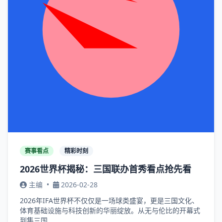
赛事看点
精彩时刻
2026世界杯揭秘：三国联办首秀看点抢先看
主编
•
2026-02-28
2026年IFA世界杯不仅仅是一场球类盛宴，更是三国文化、
体育基础设施与科技创新的华丽绽放。从无与伦比的开幕式
到集三国...