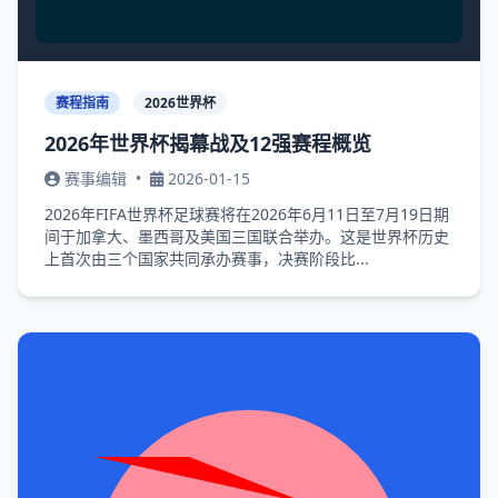
赛程指南
2026世界杯
2026年世界杯揭幕战及12强赛程概览
赛事编辑
•
2026-01-15
2026年FIFA世界杯足球赛将在2026年6月11日至7月19日期
间于加拿大、墨西哥及美国三国联合举办。这是世界杯历史
上首次由三个国家共同承办赛事，决赛阶段比...