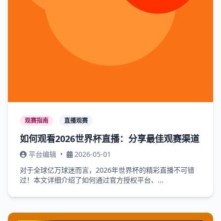
观赛指南
直播观赛
如何观看2026世界杯直播：分享最佳观赛渠道
平台编辑
•
2026-05-01
对于全球亿万球迷而言，2026年世界杯的精彩直播不可错
过！本文详细介绍了如何通过官方授权平台、...