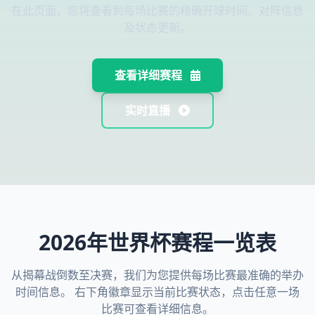
在此页面，您将查看到每场比赛的精确开球时间、对阵信息
及状态更新。
查看详细赛程
实时直播
2026年世界杯赛程一览表
从揭幕战倒数至决赛，我们为您提供每场比赛最准确的举办
时间信息。 右下角徽章显示当前比赛状态，点击任意一场
比赛可查看详细信息。