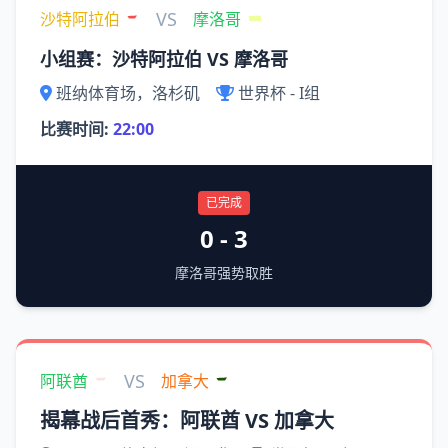
VS
沙特阿拉伯
摩洛哥
小组赛：沙特阿拉伯 VS 摩洛哥
班纳体育场，洛杉矶
世界杯 - I组
比赛时间:
22:00
已完成
0 - 3
摩洛哥强势取胜
VS
阿联酋
加拿大
揭幕战后首秀：阿联酋 VS 加拿大