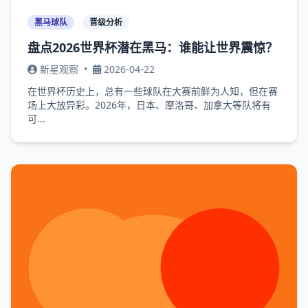
黑马球队
晋级分析
盘点2026世界杯潜在黑马：谁能让世界震惊？
新星观察
•
2026-04-22
在世界杯历史上，总有一些球队在大赛前鲜为人知，但在赛
场上大放异彩。2026年，日本、摩洛哥、加拿大等队将有
可...