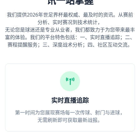
讯一站掌握
我们提供2026年世足界杯最权威、最及时的资讯。从赛前
分析、实时赛况到技术统计，
无论您是球迷还是专业从业者，我们都致力于为您带来最丰
富的体验。我们的平台特色包括：一、实时直播追踪；二、
赛程提醒服务；三、深度战术分析；四、社区互动交流。
实时直播追踪
第一时间为您展现赛场每一次传球、射门与进球，
无需刷新即可获取最新战报。