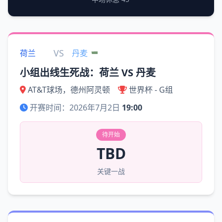
VS
荷兰
丹麦
小组出线生死战：荷兰 VS 丹麦
AT&T球场，德州阿灵顿
世界杯 - G组
开赛时间：2026年7月2日
19:00
待开始
TBD
关键一战