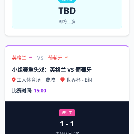
TBD
即将上演
VS
英格兰
葡萄牙
小组赛重头戏：英格兰 VS 葡萄牙
工人体育场，费城
世界杯 - E组
比赛时间:
15:00
进行中
1 - 1
中场休息 45'