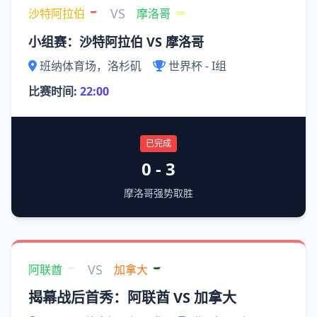
VS
沙特阿拉伯
摩洛哥
小组赛：沙特阿拉伯 VS 摩洛哥
班纳体育场，洛杉矶
世界杯 - I组
比赛时间:
22:00
已完成
0 - 3
摩洛哥强势取胜
VS
阿联酋
加拿大
揭幕战后首秀：阿联酋 VS 加拿大