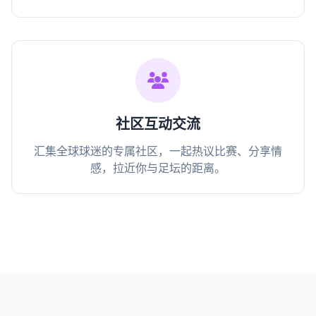
社区互动交流
汇集全球球迷的专属社区，一起热议比赛、分享情
感，拉近你与足坛的距离。