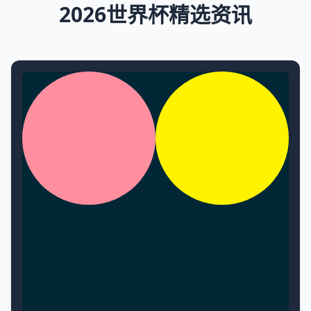
2026世界杯精选资讯