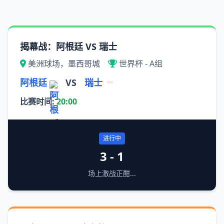
揭幕战：阿根廷 VS 瑞士
美洲球场，墨西哥城
世界杯 - A组
阿根廷
VS
瑞士
比赛时间:
20:00
进行中
3 - 1
场上激战正酣...