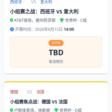
VS
西班牙
意大利
小组赛之战：西班牙 VS 意大利
AT&T球场，德州阿灵顿
世界杯 - C组
开赛时间：2026年6月15日
14:00
待开始
TBD
敬请期待
VS
德国
法国
小组赛焦点战：德国 VS 法国
卢默体育场，休斯顿
世界杯 - D组