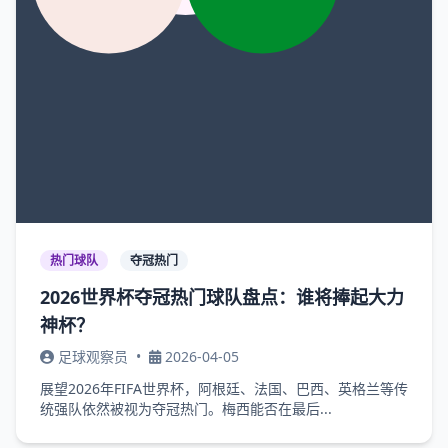
热门球队
夺冠热门
2026世界杯夺冠热门球队盘点：谁将捧起大力
神杯？
足球观察员
•
2026-04-05
展望2026年FIFA世界杯，阿根廷、法国、巴西、英格兰等传
统强队依然被视为夺冠热门。梅西能否在最后...