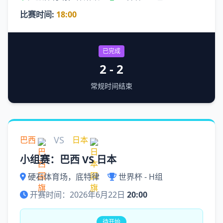
比赛时间:
18:00
已完成
2 - 2
常规时间结束
VS
巴西
日本
小组赛：巴西 VS 日本
硬石体育场，底特律
世界杯 - H组
开赛时间：2026年6月22日
20:00
待开始