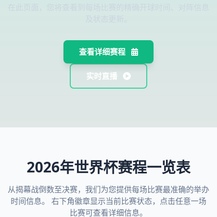
在此页面，您将查看到每场比赛的精确开球时间、对阵信息
及状态更新。
查看详细赛程
实时直播
2026年世界杯赛程一览表
从揭幕战倒数至决赛，我们为您提供每场比赛最准确的举办
时间信息。 右下角徽章显示当前比赛状态，点击任意一场
比赛可查看详细信息。