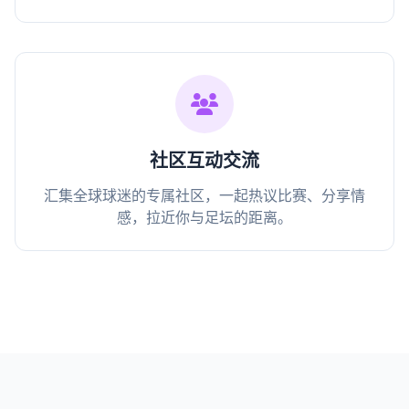
社区互动交流
汇集全球球迷的专属社区，一起热议比赛、分享情
感，拉近你与足坛的距离。