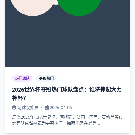
热门球队
夺冠热门
2026世界杯夺冠热门球队盘点：谁将捧起大力
神杯？
足球观察员
•
2026-04-05
展望2026年FIFA世界杯，阿根廷、法国、巴西、英格兰等传
统强队依然被视为夺冠热门。梅西能否在最后...