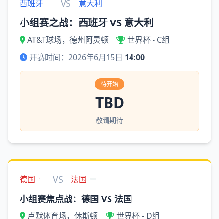
VS
西班牙
意大利
小组赛之战：西班牙 VS 意大利
AT&T球场，德州阿灵顿
世界杯 - C组
开赛时间：2026年6月15日
14:00
待开始
TBD
敬请期待
VS
德国
法国
小组赛焦点战：德国 VS 法国
卢默体育场，休斯顿
世界杯 - D组