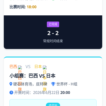
比赛时间:
18:00
已完成
2 - 2
常规时间结束
VS
巴西
日本
小组赛：巴西 VS 日本
硬石体育场，底特律
世界杯 - H组
开赛时间：2026年6月22日
20:00
待开始