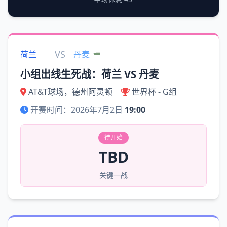
VS
荷兰
丹麦
小组出线生死战：荷兰 VS 丹麦
AT&T球场，德州阿灵顿
世界杯 - G组
开赛时间：2026年7月2日
19:00
待开始
TBD
关键一战