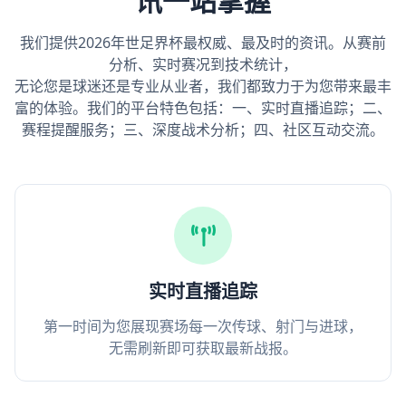
讯一站掌握
我们提供2026年世足界杯最权威、最及时的资讯。从赛前
分析、实时赛况到技术统计，
无论您是球迷还是专业从业者，我们都致力于为您带来最丰
富的体验。我们的平台特色包括：一、实时直播追踪；二、
赛程提醒服务；三、深度战术分析；四、社区互动交流。
实时直播追踪
第一时间为您展现赛场每一次传球、射门与进球，
无需刷新即可获取最新战报。