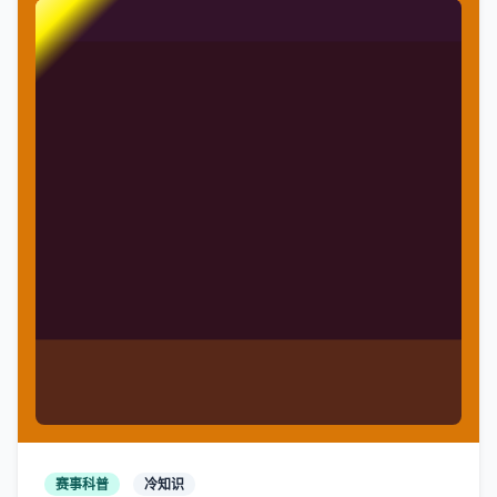
赛事科普
冷知识