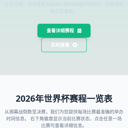
在此页面，您将查看到每场比赛的精确开球时间、对阵信息
及状态更新。
查看详细赛程
实时直播
2026年世界杯赛程一览表
从揭幕战倒数至决赛，我们为您提供每场比赛最准确的举办
时间信息。 右下角徽章显示当前比赛状态，点击任意一场
比赛可查看详细信息。