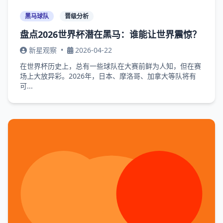
黑马球队
晋级分析
盘点2026世界杯潜在黑马：谁能让世界震惊？
新星观察
•
2026-04-22
在世界杯历史上，总有一些球队在大赛前鲜为人知，但在赛
场上大放异彩。2026年，日本、摩洛哥、加拿大等队将有
可...