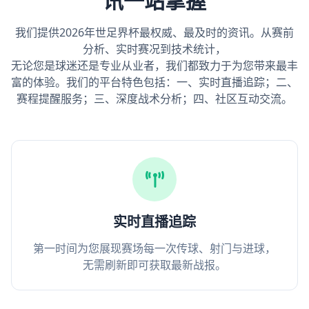
讯一站掌握
我们提供2026年世足界杯最权威、最及时的资讯。从赛前
分析、实时赛况到技术统计，
无论您是球迷还是专业从业者，我们都致力于为您带来最丰
富的体验。我们的平台特色包括：一、实时直播追踪；二、
赛程提醒服务；三、深度战术分析；四、社区互动交流。
实时直播追踪
第一时间为您展现赛场每一次传球、射门与进球，
无需刷新即可获取最新战报。