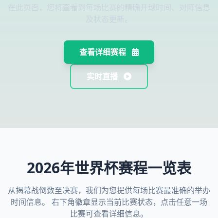
在此页面，您将查看到每场比赛的精确开球时间、对阵信息
及状态更新。
查看详细赛程
实时直播
2026年世界杯赛程一览表
从揭幕战倒数至决赛，我们为您提供每场比赛最准确的举办
时间信息。 右下角徽章显示当前比赛状态，点击任意一场
比赛可查看详细信息。