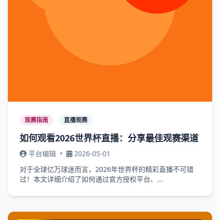
观赛指南
直播观赛
如何观看2026世界杯直播：分享最佳观赛渠道
平台编辑
•
2026-05-01
对于全球亿万球迷而言，2026年世界杯的精彩直播不可错
过！本文详细介绍了如何通过官方授权平台、...