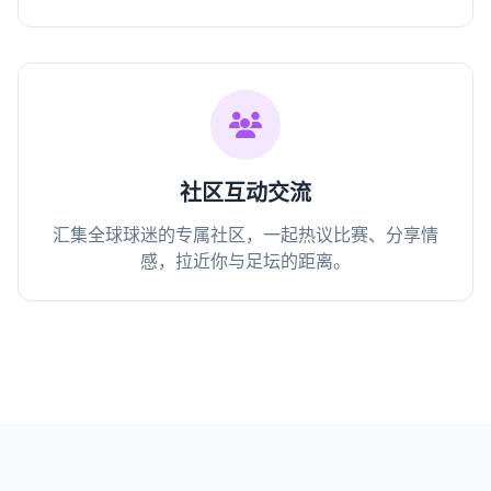
社区互动交流
汇集全球球迷的专属社区，一起热议比赛、分享情
感，拉近你与足坛的距离。