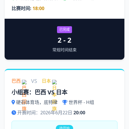
比赛时间:
18:00
已完成
2 - 2
常规时间结束
VS
巴西
日本
小组赛：巴西 VS 日本
硬石体育场，底特律
世界杯 - H组
开赛时间：2026年6月22日
20:00
待开始