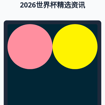
2026世界杯精选资讯