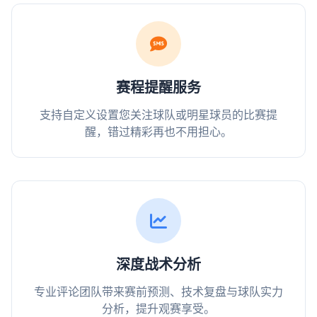
赛程提醒服务
支持自定义设置您关注球队或明星球员的比赛提
醒，错过精彩再也不用担心。
深度战术分析
专业评论团队带来赛前预测、技术复盘与球队实力
分析，提升观赛享受。