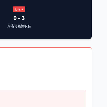
已完成
0 - 3
摩洛哥强势取胜