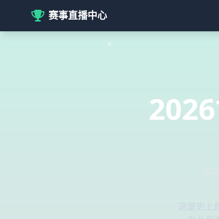
赛事直播中心
20
20
这是史上