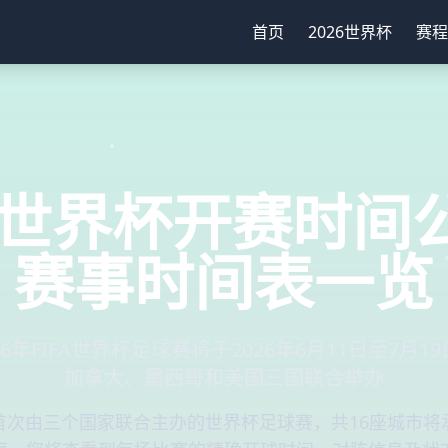
首页
2026世界杯
赛程
26世界杯开赛时间
赛事时间表一览
26年FIFA世界杯足球赛将于2026年6月11日至7月1
加拿大、墨西哥和美国三国联合举办
首次由三个国家联合主办的世界杯足球赛，共16座城市将