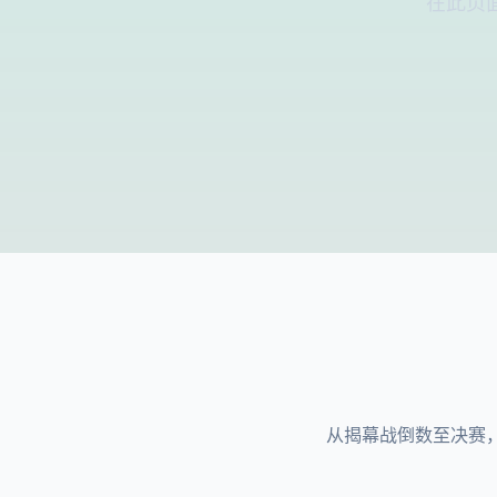
在此页
从揭幕战倒数至决赛