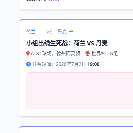
VS
荷兰
丹麦
小组出线生死战：荷兰 VS 丹麦
AT&T球场，德州阿灵顿
世界杯 - G组
开赛时间：2026年7月2日
19:00