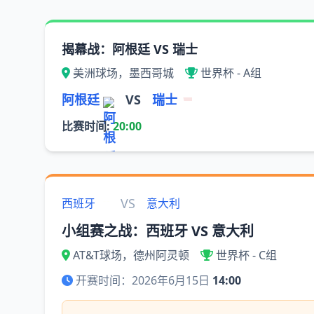
揭幕战：阿根廷 VS 瑞士
美洲球场，墨西哥城
世界杯 - A组
阿根廷
VS
瑞士
比赛时间:
20:00
VS
西班牙
意大利
小组赛之战：西班牙 VS 意大利
AT&T球场，德州阿灵顿
世界杯 - C组
开赛时间：2026年6月15日
14:00