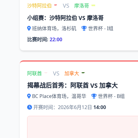
VS
沙特阿拉伯
摩洛哥
小组赛：沙特阿拉伯 VS 摩洛哥
班纳体育场，洛杉矶
世界杯 - I组
比赛时间:
22:00
VS
阿联酋
加拿大
揭幕战后首秀：阿联酋 VS 加拿大
BC Place体育场，温哥华
世界杯 - B组
开赛时间：2026年6月12日
14:00