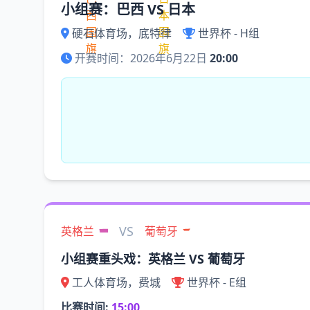
小组赛：巴西 VS 日本
硬石体育场，底特律
世界杯 - H组
开赛时间：2026年6月22日
20:00
VS
英格兰
葡萄牙
小组赛重头戏：英格兰 VS 葡萄牙
工人体育场，费城
世界杯 - E组
比赛时间:
15:00