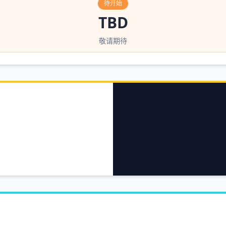
待开始
TBD
敬请期待