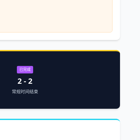
已完成
2 - 2
常规时间结束