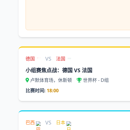
VS
德国
法国
小组赛焦点战：德国 VS 法国
卢默体育场，休斯顿
世界杯 - D组
比赛时间:
18:00
VS
巴西
日本