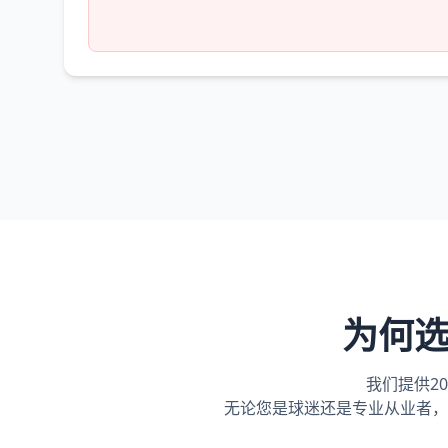
为何选
我们提供2
无论您是球迷还是专业从业者，