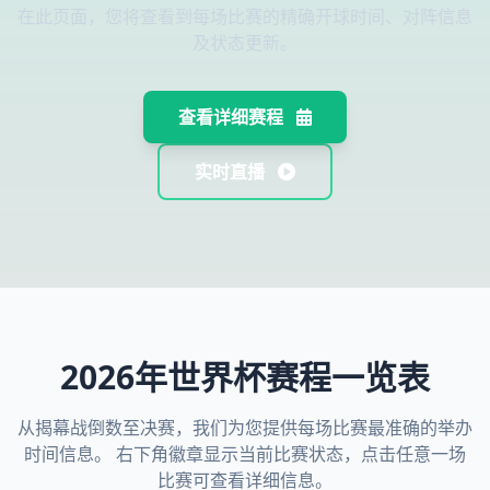
在此页面，您将查看到每场比赛的精确开球时间、对阵信息
及状态更新。
查看详细赛程
实时直播
2026年世界杯赛程一览表
从揭幕战倒数至决赛，我们为您提供每场比赛最准确的举办
时间信息。 右下角徽章显示当前比赛状态，点击任意一场
比赛可查看详细信息。