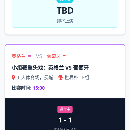
TBD
即将上演
VS
英格兰
葡萄牙
小组赛重头戏：英格兰 VS 葡萄牙
工人体育场，费城
世界杯 - E组
比赛时间:
15:00
进行中
1 - 1
中场休息 45'