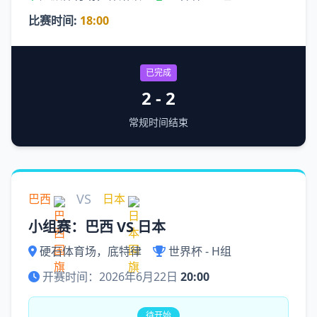
比赛时间:
18:00
已完成
2 - 2
常规时间结束
VS
巴西
日本
小组赛：巴西 VS 日本
硬石体育场，底特律
世界杯 - H组
开赛时间：2026年6月22日
20:00
待开始