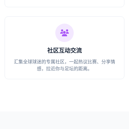
社区互动交流
汇集全球球迷的专属社区，一起热议比赛、分享情
感，拉近你与足坛的距离。