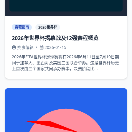
赛程指南
2026世界杯
2026年世界杯揭幕战及12强赛程概览
赛事编辑
•
2026-01-15
2026年FIFA世界杯足球赛将在2026年6月11日至7月19日期
间于加拿大、墨西哥及美国三国联合举办。这是世界杯历史
上首次由三个国家共同承办赛事，决赛阶段比...