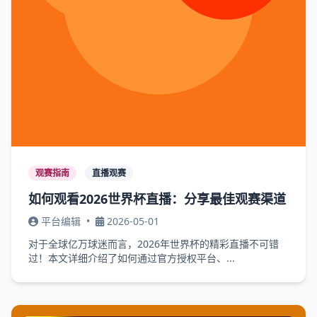
观赛指南
直播观赛
如何观看2026世界杯直播：分享最佳观赛渠道
平台编辑
•
2026-05-01
对于全球亿万球迷而言，2026年世界杯的精彩直播不可错
过！本文详细介绍了如何通过官方授权平台、...