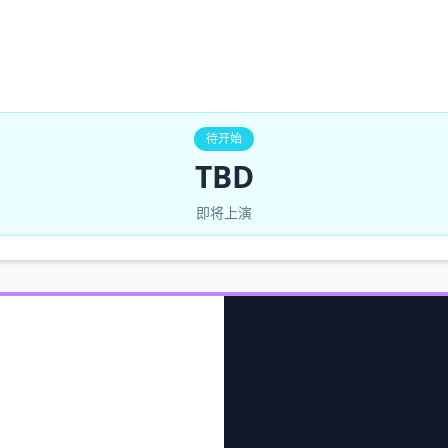
待开始
TBD
即将上演