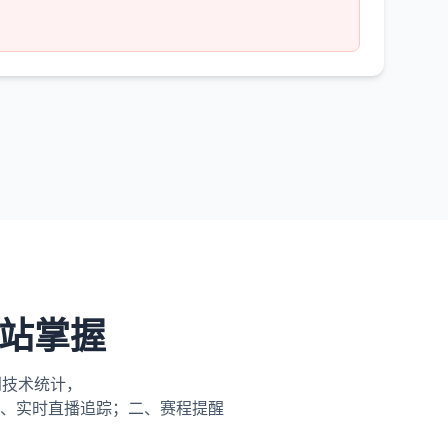
一站掌握
到技术统计，
、实时直播追踪；二、赛程提醒