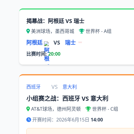
揭幕战：阿根廷 VS 瑞士
美洲球场，墨西哥城
世界杯 - A组
阿根廷
VS
瑞士
比赛时间:
20:00
VS
西班牙
意大利
小组赛之战：西班牙 VS 意大利
AT&T球场，德州阿灵顿
世界杯 - C组
开赛时间：2026年6月15日
14:00