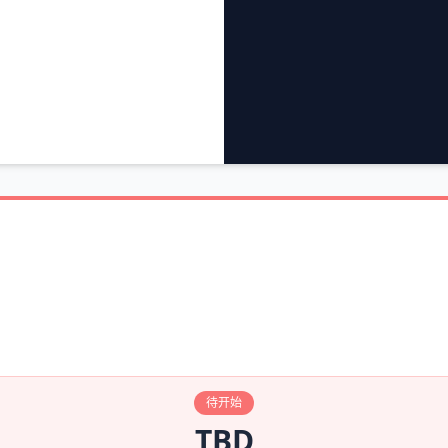
待开始
TBD