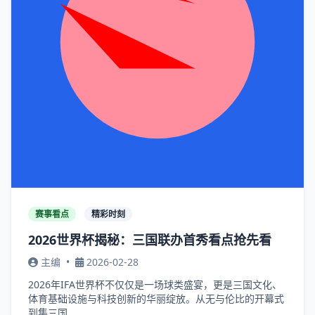
赛事看点
精彩时刻
2026世界杯揭秘：三国联办首秀看点抢先看
主编
•
2026-02-28
2026年IFA世界杯不仅仅是一场球类盛宴，更是三国文化、
体育基础设施与科技创新的华丽绽放。从无与伦比的开幕式
到集三国...