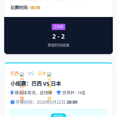
比赛时间:
18:00
已完成
2 - 2
常规时间结束
VS
巴西
日本
小组赛：巴西 VS 日本
硬石体育场，底特律
世界杯 - H组
开赛时间：2026年6月22日
20:00
待开始