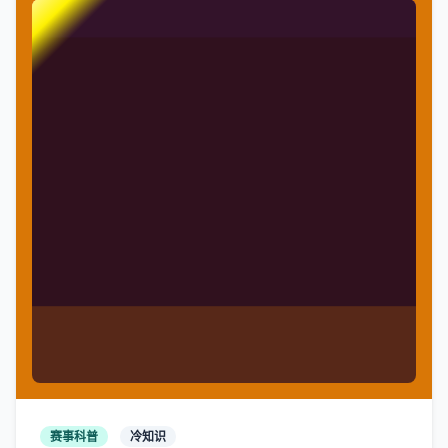
赛事科普
冷知识