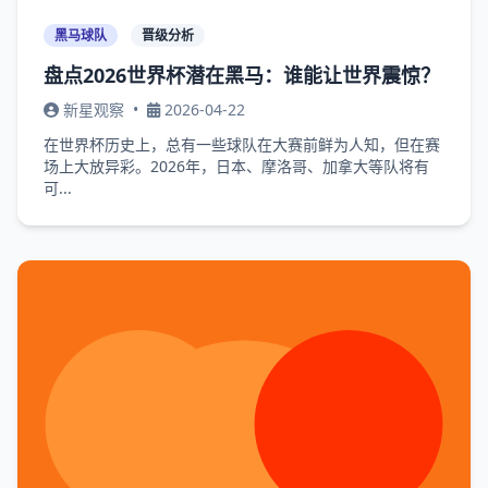
黑马球队
晋级分析
盘点2026世界杯潜在黑马：谁能让世界震惊？
新星观察
•
2026-04-22
在世界杯历史上，总有一些球队在大赛前鲜为人知，但在赛
场上大放异彩。2026年，日本、摩洛哥、加拿大等队将有
可...