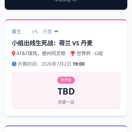
VS
荷兰
丹麦
小组出线生死战：荷兰 VS 丹麦
AT&T球场，德州阿灵顿
世界杯 - G组
开赛时间：2026年7月2日
19:00
待开始
TBD
关键一战