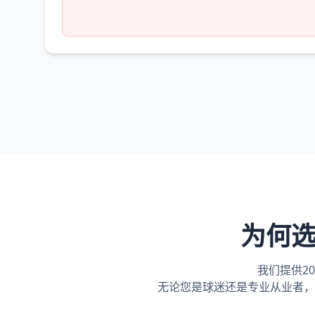
为何选
我们提供2
无论您是球迷还是专业从业者，