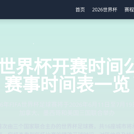
首页
2026世界杯
赛程
26世界杯开赛时间
赛事时间表一览
26年FIFA世界杯足球赛将于2026年6月11日至7月1
加拿大、墨西哥和美国三国联合举办
首次由三个国家联合主办的世界杯足球赛，共16座城市将