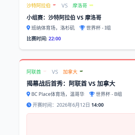
VS
沙特阿拉伯
摩洛哥
小组赛：沙特阿拉伯 VS 摩洛哥
班纳体育场，洛杉矶
世界杯 - I组
比赛时间:
22:00
VS
阿联酋
加拿大
揭幕战后首秀：阿联酋 VS 加拿大
BC Place体育场，温哥华
世界杯 - B组
开赛时间：2026年6月12日
14:00