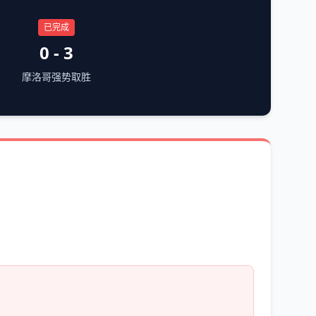
已完成
0 - 3
摩洛哥强势取胜