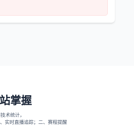
一站掌握
到技术统计，
、实时直播追踪；二、赛程提醒