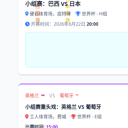
小组赛：巴西 VS 日本
硬石体育场，底特律
世界杯 - H组
开赛时间：2026年6月22日
20:00
VS
英格兰
葡萄牙
小组赛重头戏：英格兰 VS 葡萄牙
工人体育场，费城
世界杯 - E组
比赛时间:
15:00