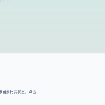
态更新。
示当前比赛状态，点击