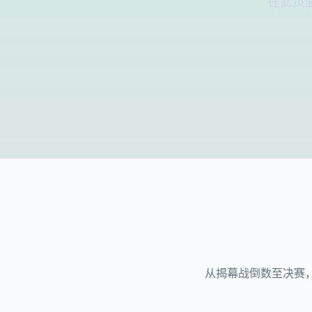
在此页
从揭幕战倒数至决赛