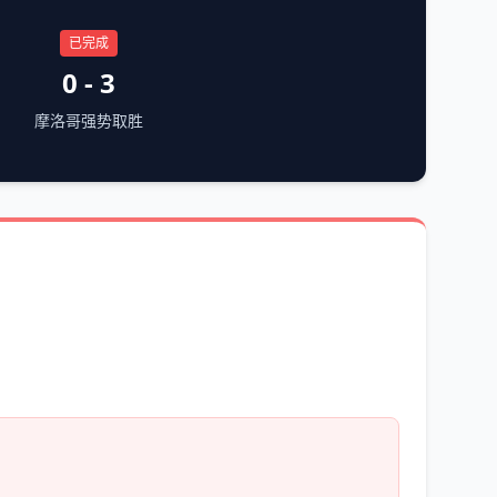
已完成
0 - 3
摩洛哥强势取胜