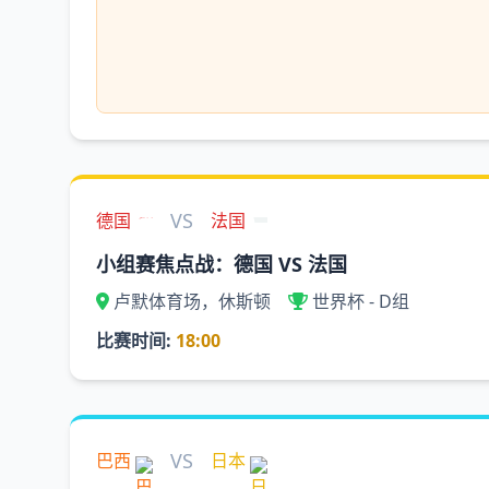
VS
德国
法国
小组赛焦点战：德国 VS 法国
卢默体育场，休斯顿
世界杯 - D组
比赛时间:
18:00
VS
巴西
日本