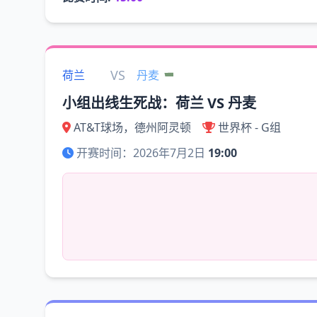
VS
荷兰
丹麦
小组出线生死战：荷兰 VS 丹麦
AT&T球场，德州阿灵顿
世界杯 - G组
开赛时间：2026年7月2日
19:00