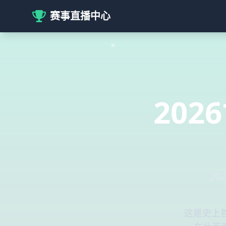
赛事直播中心
20
20
这是史上