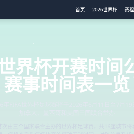
首页
2026世界杯
赛程
26世界杯开赛时间
赛事时间表一览
26年FIFA世界杯足球赛将于2026年6月11日至7月1
加拿大、墨西哥和美国三国联合举办
首次由三个国家联合主办的世界杯足球赛，共16座城市将