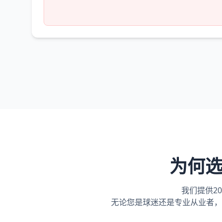
为何选
我们提供2
无论您是球迷还是专业从业者，