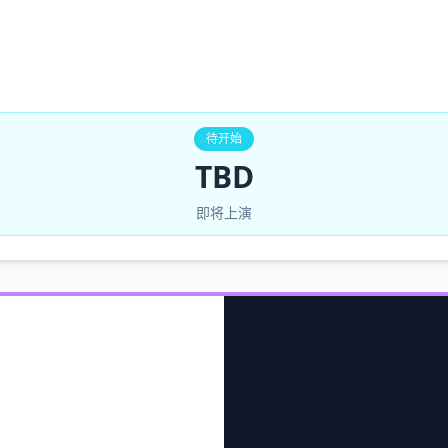
待开始
TBD
即将上演