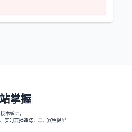
一站掌握
到技术统计，
、实时直播追踪；二、赛程提醒