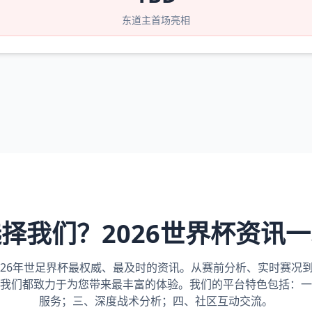
东道主首场亮相
择我们？2026世界杯资讯
026年世足界杯最权威、最及时的资讯。从赛前分析、实时赛况
我们都致力于为您带来最丰富的体验。我们的平台特色包括：一
服务；三、深度战术分析；四、社区互动交流。