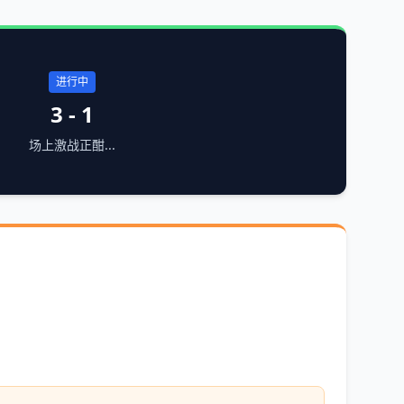
进行中
3 - 1
场上激战正酣...