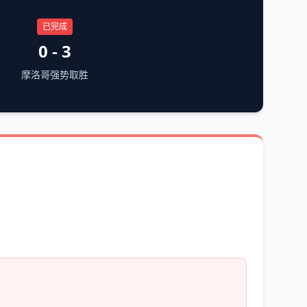
已完成
0 - 3
摩洛哥强势取胜