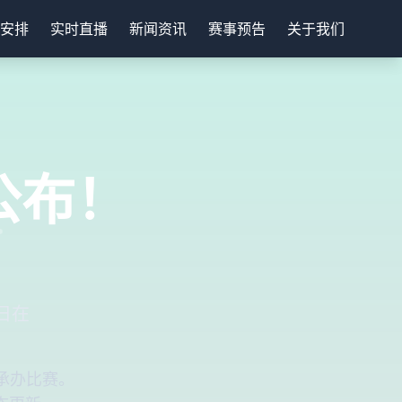
安排
实时直播
新闻资讯
赛事预告
关于我们
公布！
9日在
承办比赛。