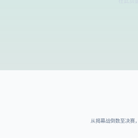
在此页
从揭幕战倒数至决赛