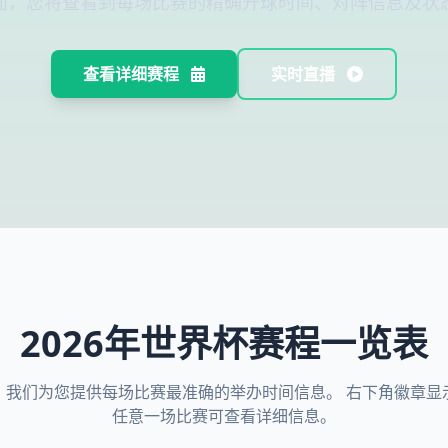
面，您将查看到每场比赛的精确开球时间、对阵信息及状
查看详细赛程
实时直播
2026年世界杯赛程一览表
，我们为您提供每场比赛最准确的举办时间信息。 右下角徽章显
任意一场比赛可查看详细信息。