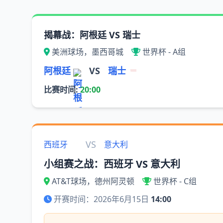
揭幕战：阿根廷 VS 瑞士
美洲球场，墨西哥城
世界杯 - A组
阿根廷
VS
瑞士
比赛时间:
20:00
VS
西班牙
意大利
小组赛之战：西班牙 VS 意大利
AT&T球场，德州阿灵顿
世界杯 - C组
开赛时间：2026年6月15日
14:00