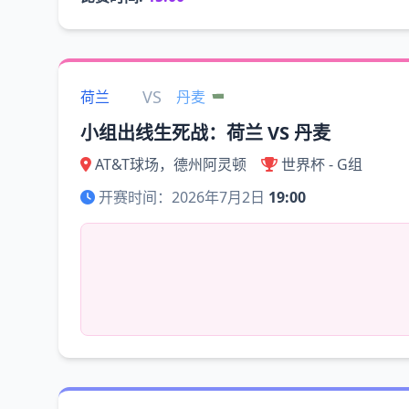
VS
荷兰
丹麦
小组出线生死战：荷兰 VS 丹麦
AT&T球场，德州阿灵顿
世界杯 - G组
开赛时间：2026年7月2日
19:00