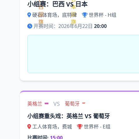
小组赛：巴西 VS 日本
硬石体育场，底特律
世界杯 - H组
开赛时间：2026年6月22日
20:00
VS
英格兰
葡萄牙
小组赛重头戏：英格兰 VS 葡萄牙
工人体育场，费城
世界杯 - E组
比赛时间:
15:00