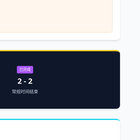
已完成
2 - 2
常规时间结束