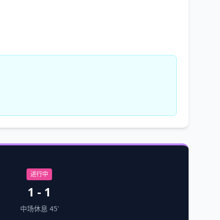
进行中
1 - 1
中场休息 45'