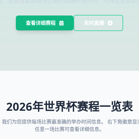
面，您将查看到每场比赛的精确开球时间、对阵信息及状
查看详细赛程
实时直播
2026年世界杯赛程一览表
，我们为您提供每场比赛最准确的举办时间信息。 右下角徽章显
任意一场比赛可查看详细信息。