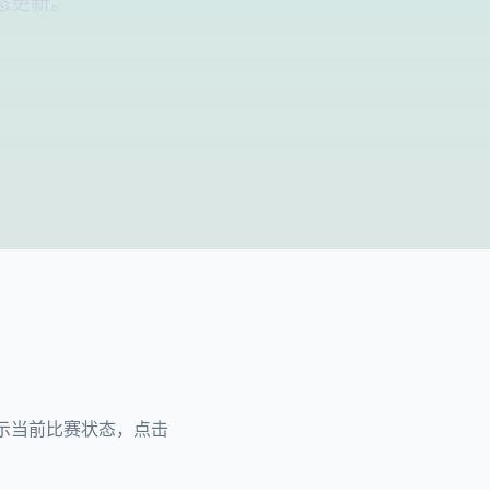
态更新。
示当前比赛状态，点击