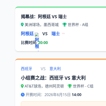
揭幕战：阿根廷 VS 瑞士
美洲球场，墨西哥城
世界杯 - A组
阿根廷
VS
瑞士
比赛时间:
20:00
VS
西班牙
意大利
小组赛之战：西班牙 VS 意大利
AT&T球场，德州阿灵顿
世界杯 - C组
开赛时间：2026年6月15日
14:00