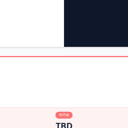
待开始
TBD