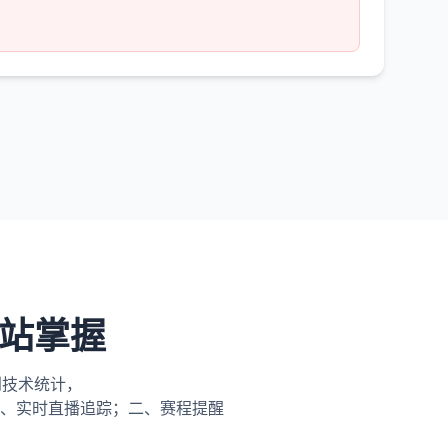
一站掌握
到技术统计，
、实时直播追踪；二、赛程提醒