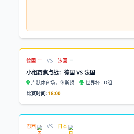
VS
德国
法国
小组赛焦点战：德国 VS 法国
卢默体育场，休斯顿
世界杯 - D组
比赛时间:
18:00
VS
巴西
日本