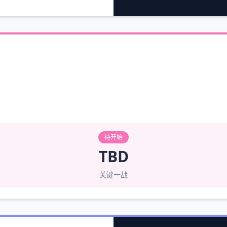
待开始
TBD
关键一战