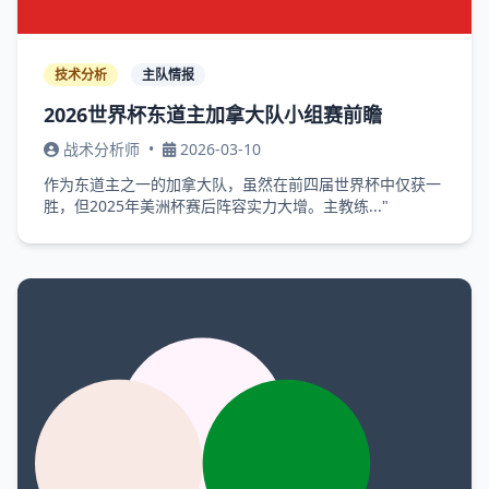
技术分析
主队情报
2026世界杯东道主加拿大队小组赛前瞻
战术分析师
•
2026-03-10
作为东道主之一的加拿大队，虽然在前四届世界杯中仅获一
胜，但2025年美洲杯赛后阵容实力大增。主教练..."