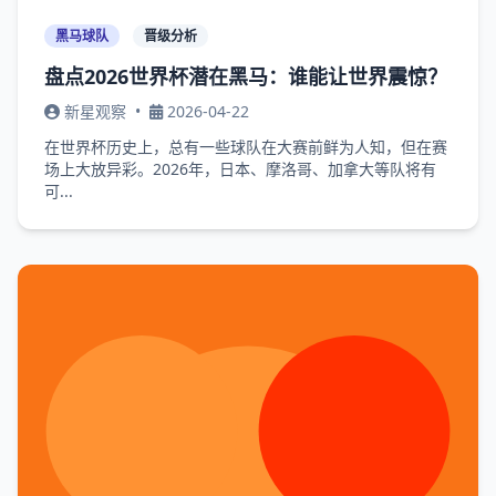
黑马球队
晋级分析
盘点2026世界杯潜在黑马：谁能让世界震惊？
新星观察
•
2026-04-22
在世界杯历史上，总有一些球队在大赛前鲜为人知，但在赛
场上大放异彩。2026年，日本、摩洛哥、加拿大等队将有
可...