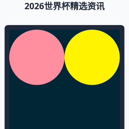
2026世界杯精选资讯