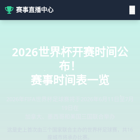
赛事直播中心
2026世界杯开赛时间公
布！
赛事时间表一览
2026年FIFA世界杯足球赛将于2026年6月11日至7月
19日在
加拿大、墨西哥和美国三国联合举办
这是史上首次由三个国家联合主办的世界杯足球赛，共16
座城市将承办比赛。