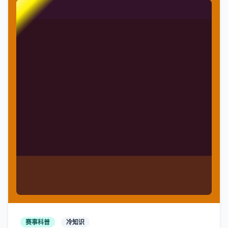
赛事科普
冷知识