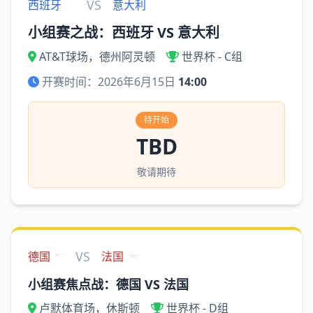
VS
西班牙
意大利
小组赛之战：西班牙 VS 意大利
AT&T球场，德州阿灵顿
世界杯 - C组
开赛时间：2026年6月15日
14:00
待开始
TBD
敬请期待
VS
德国
法国
小组赛焦点战：德国 VS 法国
卢默体育场，休斯顿
世界杯 - D组