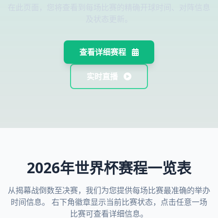
在此页面，您将查看到每场比赛的精确开球时间、对阵信息
及状态更新。
查看详细赛程
实时直播
2026年世界杯赛程一览表
从揭幕战倒数至决赛，我们为您提供每场比赛最准确的举办
时间信息。 右下角徽章显示当前比赛状态，点击任意一场
比赛可查看详细信息。