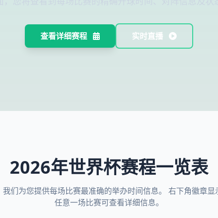
面，您将查看到每场比赛的精确开球时间、对阵信息及状
查看详细赛程
实时直播
2026年世界杯赛程一览表
，我们为您提供每场比赛最准确的举办时间信息。 右下角徽章显
任意一场比赛可查看详细信息。