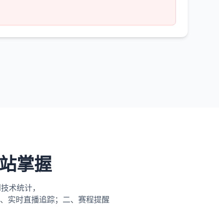
一站掌握
到技术统计，
、实时直播追踪；二、赛程提醒