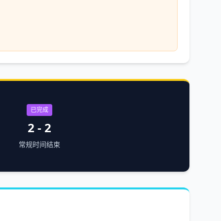
已完成
2 - 2
常规时间结束