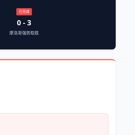
已完成
0 - 3
摩洛哥强势取胜