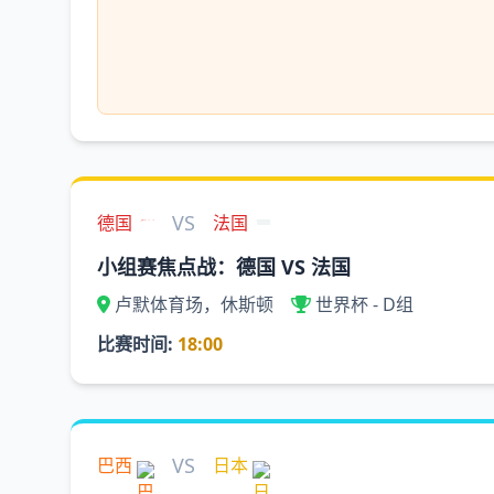
VS
德国
法国
小组赛焦点战：德国 VS 法国
卢默体育场，休斯顿
世界杯 - D组
比赛时间:
18:00
VS
巴西
日本