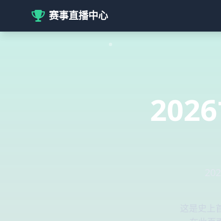
赛事直播中心
20
20
这是史上