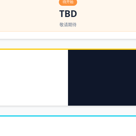
待开始
TBD
敬请期待