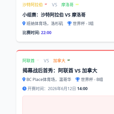
VS
沙特阿拉伯
摩洛哥
小组赛：沙特阿拉伯 VS 摩洛哥
班纳体育场，洛杉矶
世界杯 - I组
比赛时间:
22:00
VS
阿联酋
加拿大
揭幕战后首秀：阿联酋 VS 加拿大
BC Place体育场，温哥华
世界杯 - B组
开赛时间：2026年6月12日
14:00