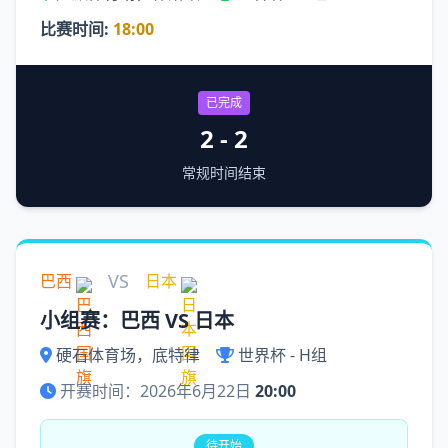
比赛时间:
18:00
已完成
2 - 2
常规时间结束
VS
巴西
日本
小组赛：巴西 VS 日本
硬石体育场，底特律
世界杯 - H组
开赛时间：2026年6月22日
20:00
待开始