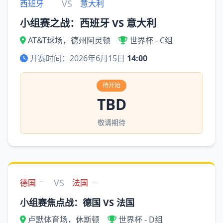
VS
西班牙
意大利
小组赛之战：西班牙 VS 意大利
AT&T球场，德州阿灵顿
世界杯 - C组
开赛时间：2026年6月15日
14:00
待开始
TBD
敬请期待
VS
德国
法国
小组赛焦点战：德国 VS 法国
卢默体育场，休斯顿
世界杯 - D组