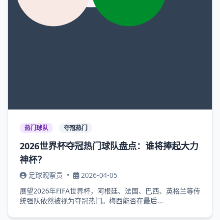
热门球队
夺冠热门
2026世界杯夺冠热门球队盘点：谁将捧起大力
神杯？
足球观察员
•
2026-04-05
展望2026年FIFA世界杯，阿根廷、法国、巴西、英格兰等传
统强队依然被视为夺冠热门。梅西能否在最后...