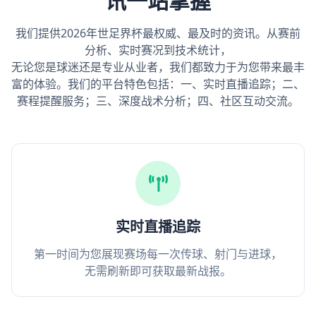
讯一站掌握
我们提供2026年世足界杯最权威、最及时的资讯。从赛前
分析、实时赛况到技术统计，
无论您是球迷还是专业从业者，我们都致力于为您带来最丰
富的体验。我们的平台特色包括：一、实时直播追踪；二、
赛程提醒服务；三、深度战术分析；四、社区互动交流。
实时直播追踪
第一时间为您展现赛场每一次传球、射门与进球，
无需刷新即可获取最新战报。