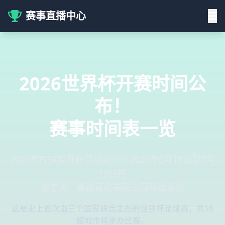
赛事直播中心
2026世界杯开赛时间公
布！
赛事时间表一览
2026年FIFA世界杯足球赛将于2026年6月11日至7月
19日在
加拿大、墨西哥和美国三国联合举办
这是史上首次由三个国家联合主办的世界杯足球赛，共16
座城市将承办比赛。