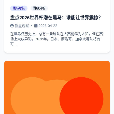
黑马球队
晋级分析
盘点2026世界杯潜在黑马：谁能让世界震惊？
新星观察
•
2026-04-22
在世界杯历史上，总有一些球队在大赛前鲜为人知，但在赛
场上大放异彩。2026年，日本、摩洛哥、加拿大等队将有
可...