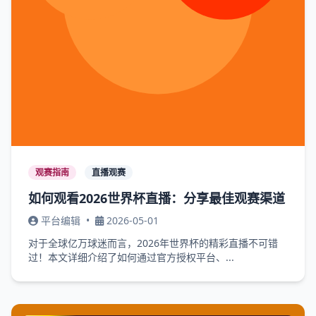
观赛指南
直播观赛
如何观看2026世界杯直播：分享最佳观赛渠道
平台编辑
•
2026-05-01
对于全球亿万球迷而言，2026年世界杯的精彩直播不可错
过！本文详细介绍了如何通过官方授权平台、...