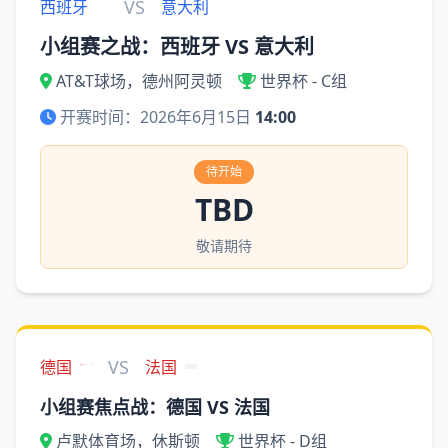
VS
西班牙
意大利
小组赛之战：西班牙 VS 意大利
AT&T球场，德州阿灵顿
世界杯 - C组
开赛时间：2026年6月15日
14:00
待开始
TBD
敬请期待
VS
德国
法国
小组赛焦点战：德国 VS 法国
卢默体育场，休斯顿
世界杯 - D组