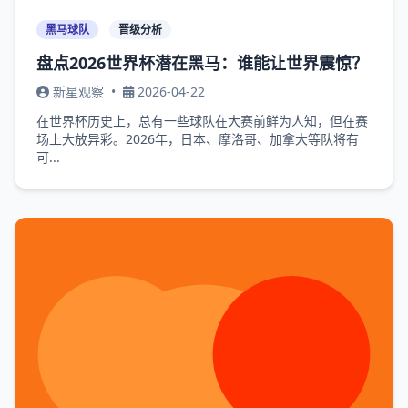
黑马球队
晋级分析
盘点2026世界杯潜在黑马：谁能让世界震惊？
新星观察
•
2026-04-22
在世界杯历史上，总有一些球队在大赛前鲜为人知，但在赛
场上大放异彩。2026年，日本、摩洛哥、加拿大等队将有
可...