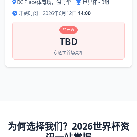
BC Place体育场，温哥华
世界杯 - B组
开赛时间：2026年6月12日
14:00
待开始
TBD
东道主首场亮相
为何选择我们？2026世界杯资