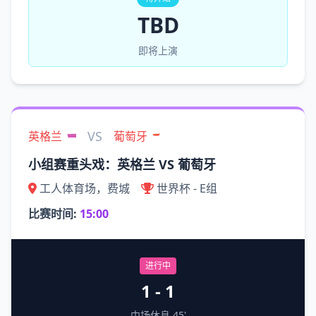
TBD
即将上演
VS
英格兰
葡萄牙
小组赛重头戏：英格兰 VS 葡萄牙
工人体育场，费城
世界杯 - E组
比赛时间:
15:00
进行中
1 - 1
中场休息 45'