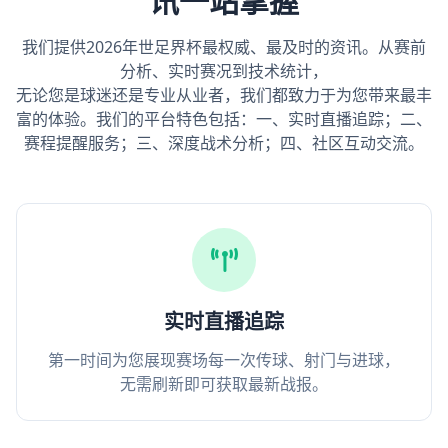
讯一站掌握
我们提供2026年世足界杯最权威、最及时的资讯。从赛前
分析、实时赛况到技术统计，
无论您是球迷还是专业从业者，我们都致力于为您带来最丰
富的体验。我们的平台特色包括：一、实时直播追踪；二、
赛程提醒服务；三、深度战术分析；四、社区互动交流。
实时直播追踪
第一时间为您展现赛场每一次传球、射门与进球，
无需刷新即可获取最新战报。