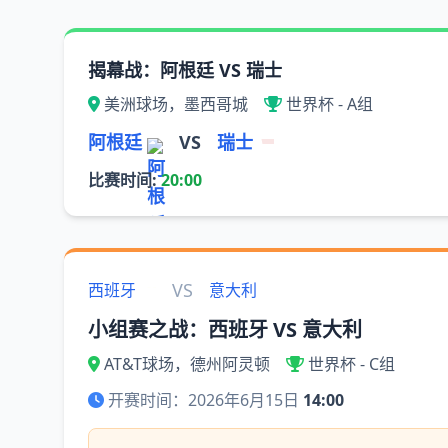
揭幕战：阿根廷 VS 瑞士
美洲球场，墨西哥城
世界杯 - A组
阿根廷
VS
瑞士
比赛时间:
20:00
VS
西班牙
意大利
小组赛之战：西班牙 VS 意大利
AT&T球场，德州阿灵顿
世界杯 - C组
开赛时间：2026年6月15日
14:00