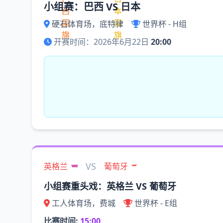
小组赛：巴西 VS 日本
硬石体育场，底特律
世界杯 - H组
开赛时间：2026年6月22日
20:00
VS
英格兰
葡萄牙
小组赛重头戏：英格兰 VS 葡萄牙
工人体育场，费城
世界杯 - E组
比赛时间:
15:00