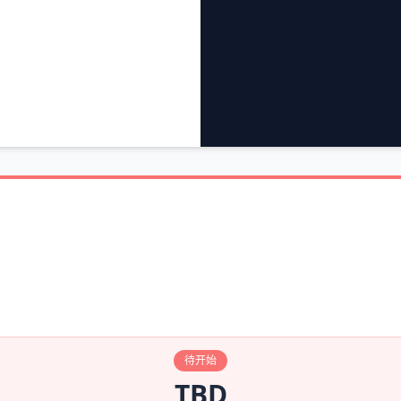
待开始
TBD