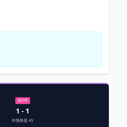
进行中
1 - 1
中场休息 45'