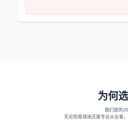
为何选
我们提供2
无论您是球迷还是专业从业者，