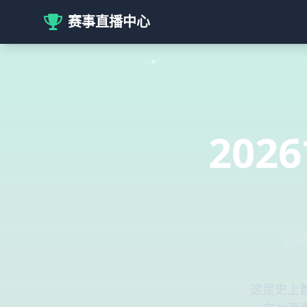
赛事直播中心
20
20
这是史上