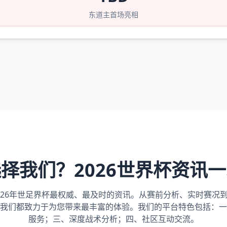
东道主首场亮相
择我们？2026世界杯资讯
026年世足界杯最权威、最及时的资讯。从赛前分析、实时赛况
我们都致力于为您带来最丰富的体验。我们的平台特色包括：一
服务；三、深度战术分析；四、社区互动交流。