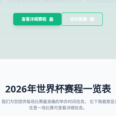
面，您将查看到每场比赛的精确开球时间、对阵信息及状
查看详细赛程
实时直播
2026年世界杯赛程一览表
，我们为您提供每场比赛最准确的举办时间信息。 右下角徽章显
任意一场比赛可查看详细信息。