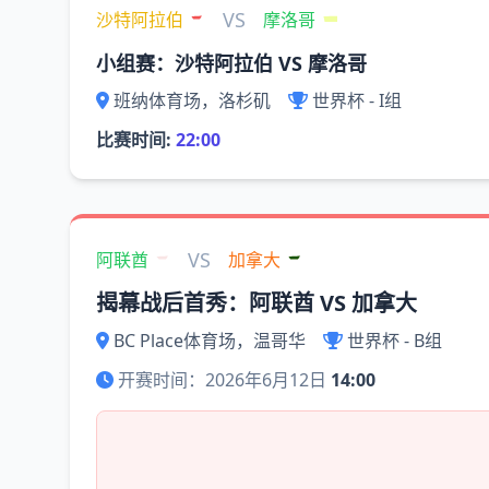
VS
沙特阿拉伯
摩洛哥
小组赛：沙特阿拉伯 VS 摩洛哥
班纳体育场，洛杉矶
世界杯 - I组
比赛时间:
22:00
VS
阿联酋
加拿大
揭幕战后首秀：阿联酋 VS 加拿大
BC Place体育场，温哥华
世界杯 - B组
开赛时间：2026年6月12日
14:00