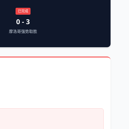
已完成
0 - 3
摩洛哥强势取胜