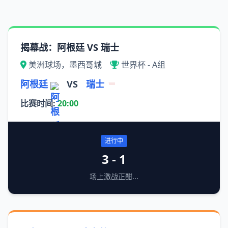
揭幕战：阿根廷 VS 瑞士
美洲球场，墨西哥城
世界杯 - A组
阿根廷
VS
瑞士
比赛时间:
20:00
进行中
3 - 1
场上激战正酣...