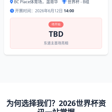
BC Place体育场，温哥华
世界杯 - B组
开赛时间：2026年6月12日
14:00
待开始
TBD
东道主首场亮相
为何选择我们？2026世界杯资