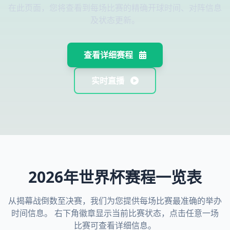
在此页面，您将查看到每场比赛的精确开球时间、对阵信息
及状态更新。
查看详细赛程
实时直播
2026年世界杯赛程一览表
从揭幕战倒数至决赛，我们为您提供每场比赛最准确的举办
时间信息。 右下角徽章显示当前比赛状态，点击任意一场
比赛可查看详细信息。