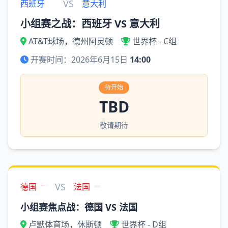
VS
西班牙
意大利
小组赛之战：西班牙 VS 意大利
AT&T球场，德州阿灵顿
世界杯 - C组
开赛时间：2026年6月15日
14:00
待开始
TBD
敬请期待
VS
德国
法国
小组赛焦点战：德国 VS 法国
卢默体育场，休斯顿
世界杯 - D组