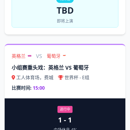
TBD
即将上演
VS
英格兰
葡萄牙
小组赛重头戏：英格兰 VS 葡萄牙
工人体育场，费城
世界杯 - E组
比赛时间:
15:00
进行中
1 - 1
中场休息 45'