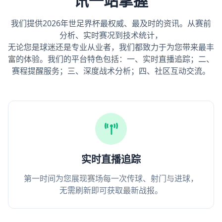
讯一站掌握
我们提供2026年世足界杯最权威、最及时的资讯。从赛前
分析、实时赛况到技术统计，
无论您是球迷还是专业从业者，我们都致力于为您带来最丰
富的体验。我们的平台特色包括：一、实时直播追踪；二、
赛程提醒服务；三、深度战术分析；四、社区互动交流。
实时直播追踪
第一时间为您展现赛场每一次传球、射门与进球，
无需刷新即可获取最新战报。