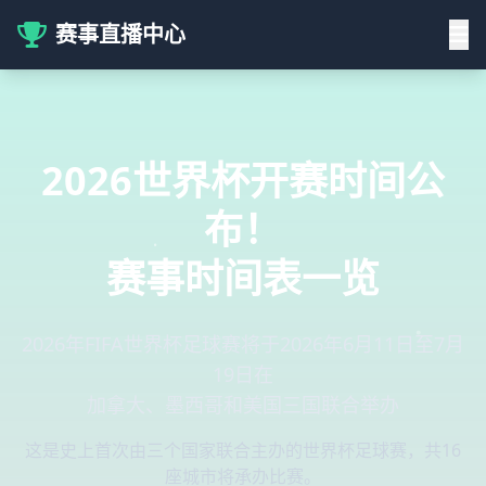
赛事直播中心
2026世界杯开赛时间公
布！
赛事时间表一览
2026年FIFA世界杯足球赛将于2026年6月11日至7月
19日在
加拿大、墨西哥和美国三国联合举办
这是史上首次由三个国家联合主办的世界杯足球赛，共16
座城市将承办比赛。