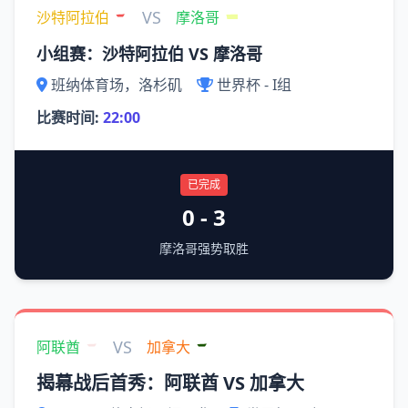
VS
沙特阿拉伯
摩洛哥
小组赛：沙特阿拉伯 VS 摩洛哥
班纳体育场，洛杉矶
世界杯 - I组
比赛时间:
22:00
已完成
0 - 3
摩洛哥强势取胜
VS
阿联酋
加拿大
揭幕战后首秀：阿联酋 VS 加拿大