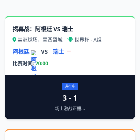
揭幕战：阿根廷 VS 瑞士
美洲球场，墨西哥城
世界杯 - A组
阿根廷
VS
瑞士
比赛时间:
20:00
进行中
3 - 1
场上激战正酣...