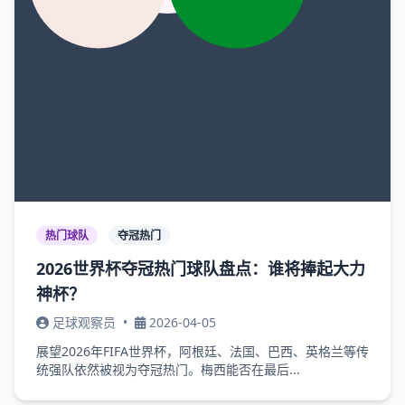
热门球队
夺冠热门
2026世界杯夺冠热门球队盘点：谁将捧起大力
神杯？
足球观察员
•
2026-04-05
展望2026年FIFA世界杯，阿根廷、法国、巴西、英格兰等传
统强队依然被视为夺冠热门。梅西能否在最后...