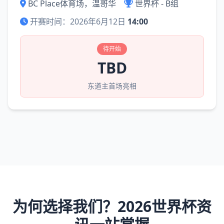
BC Place体育场，温哥华
世界杯 - B组
开赛时间：2026年6月12日
14:00
待开始
TBD
东道主首场亮相
为何选择我们？2026世界杯资