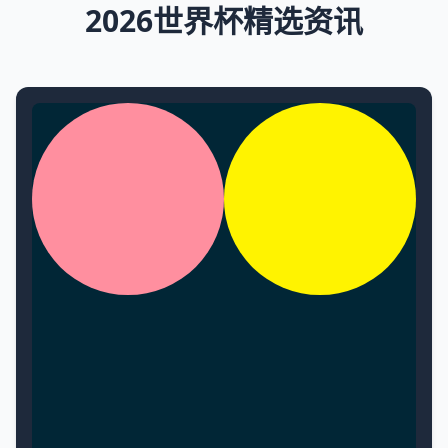
2026世界杯精选资讯