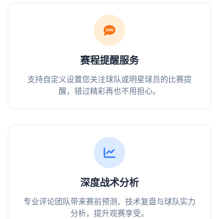
赛程提醒服务
支持自定义设置您关注球队或明星球员的比赛提
醒，错过精彩再也不用担心。
深度战术分析
专业评论团队带来赛前预测、技术复盘与球队实力
分析，提升观赛享受。