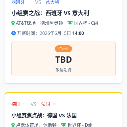
VS
西班牙
意大利
小组赛之战：西班牙 VS 意大利
AT&T球场，德州阿灵顿
世界杯 - C组
开赛时间：2026年6月15日
14:00
待开始
TBD
敬请期待
VS
德国
法国
小组赛焦点战：德国 VS 法国
卢默体育场，休斯顿
世界杯 - D组