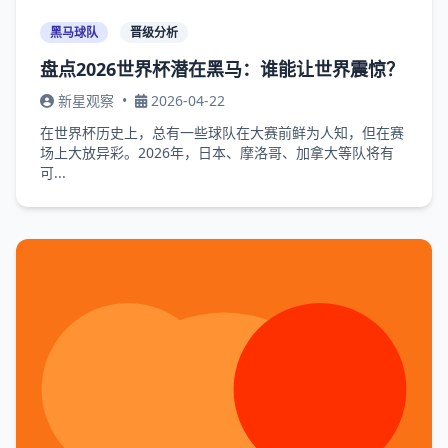
黑马球队
晋级分析
盘点2026世界杯潜在黑马：谁能让世界震惊？
新星观察
•
2026-04-22
在世界杯历史上，总有一些球队在大赛前鲜为人知，但在赛
场上大放异彩。2026年，日本、摩洛哥、加拿大等队将有
可...