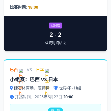
比赛时间:
18:00
已完成
2 - 2
常规时间结束
VS
巴西
日本
小组赛：巴西 VS 日本
硬石体育场，底特律
世界杯 - H组
开赛时间：2026年6月22日
20:00
待开始