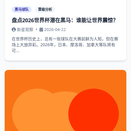
黑马球队
晋级分析
盘点2026世界杯潜在黑马：谁能让世界震惊？
新星观察
•
2026-04-22
在世界杯历史上，总有一些球队在大赛前鲜为人知，但在赛
场上大放异彩。2026年，日本、摩洛哥、加拿大等队将有
可...