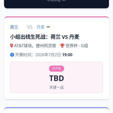
VS
荷兰
丹麦
小组出线生死战：荷兰 VS 丹麦
AT&T球场，德州阿灵顿
世界杯 - G组
开赛时间：2026年7月2日
19:00
待开始
TBD
关键一战