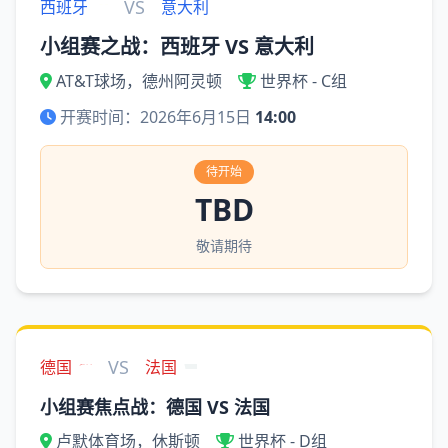
VS
西班牙
意大利
小组赛之战：西班牙 VS 意大利
AT&T球场，德州阿灵顿
世界杯 - C组
开赛时间：2026年6月15日
14:00
待开始
TBD
敬请期待
VS
德国
法国
小组赛焦点战：德国 VS 法国
卢默体育场，休斯顿
世界杯 - D组