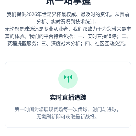
讯一站掌握
我们提供2026年世足界杯最权威、最及时的资讯。从赛前
分析、实时赛况到技术统计，
无论您是球迷还是专业从业者，我们都致力于为您带来最丰
富的体验。我们的平台特色包括：一、实时直播追踪；二、
赛程提醒服务；三、深度战术分析；四、社区互动交流。
实时直播追踪
第一时间为您展现赛场每一次传球、射门与进球，
无需刷新即可获取最新战报。