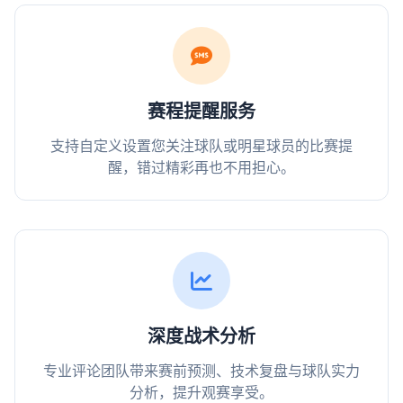
赛程提醒服务
支持自定义设置您关注球队或明星球员的比赛提
醒，错过精彩再也不用担心。
深度战术分析
专业评论团队带来赛前预测、技术复盘与球队实力
分析，提升观赛享受。