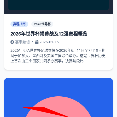
赛程指南
2026世界杯
2026年世界杯揭幕战及12强赛程概览
赛事编辑
•
2026-01-15
2026年FIFA世界杯足球赛将在2026年6月11日至7月19日期
间于加拿大、墨西哥及美国三国联合举办。这是世界杯历史
上首次由三个国家共同承办赛事，决赛阶段比...