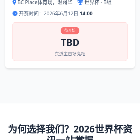
BC Place体育场，温哥华
世界杯 - B组
开赛时间：2026年6月12日
14:00
待开始
TBD
东道主首场亮相
为何选择我们？2026世界杯资