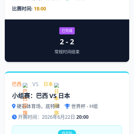
比赛时间:
18:00
已完成
2 - 2
常规时间结束
VS
巴西
日本
小组赛：巴西 VS 日本
硬石体育场，底特律
世界杯 - H组
开赛时间：2026年6月22日
20:00
待开始