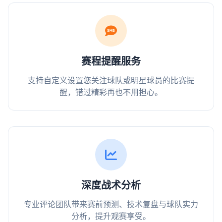
赛程提醒服务
支持自定义设置您关注球队或明星球员的比赛提
醒，错过精彩再也不用担心。
深度战术分析
专业评论团队带来赛前预测、技术复盘与球队实力
分析，提升观赛享受。