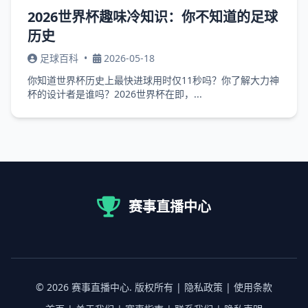
2026世界杯趣味冷知识：你不知道的足球
历史
足球百科
•
2026-05-18
你知道世界杯历史上最快进球用时仅11秒吗？你了解大力神
杯的设计者是谁吗？2026世界杯在即，...
赛事直播中心
© 2026 赛事直播中心. 版权所有 | 隐私政策 | 使用条款