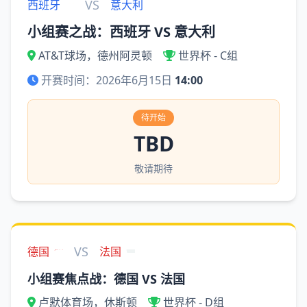
VS
西班牙
意大利
小组赛之战：西班牙 VS 意大利
AT&T球场，德州阿灵顿
世界杯 - C组
开赛时间：2026年6月15日
14:00
待开始
TBD
敬请期待
VS
德国
法国
小组赛焦点战：德国 VS 法国
卢默体育场，休斯顿
世界杯 - D组