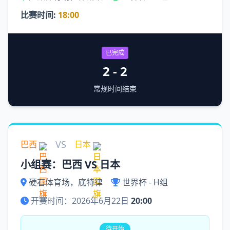
比赛时间:
18:00
已完成
2 - 2
常规时间结束
VS
巴西
日本
小组赛：巴西 VS 日本
硬石体育场，底特律
世界杯 - H组
开赛时间：2026年6月22日
20:00
待开始