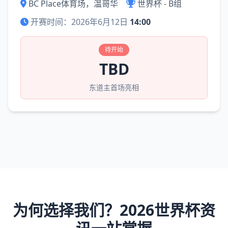
BC Place体育场，温哥华
世界杯 - B组
开赛时间：2026年6月12日
14:00
待开始
TBD
东道主首场亮相
为何选择我们？2026世界杯资