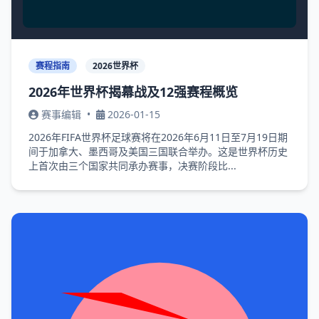
赛程指南
2026世界杯
2026年世界杯揭幕战及12强赛程概览
赛事编辑
•
2026-01-15
2026年FIFA世界杯足球赛将在2026年6月11日至7月19日期
间于加拿大、墨西哥及美国三国联合举办。这是世界杯历史
上首次由三个国家共同承办赛事，决赛阶段比...