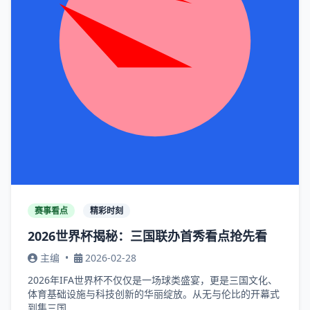
赛事看点
精彩时刻
2026世界杯揭秘：三国联办首秀看点抢先看
主编
•
2026-02-28
2026年IFA世界杯不仅仅是一场球类盛宴，更是三国文化、
体育基础设施与科技创新的华丽绽放。从无与伦比的开幕式
到集三国...