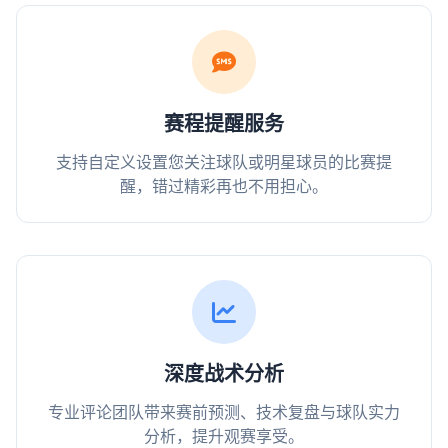
赛程提醒服务
支持自定义设置您关注球队或明星球员的比赛提
醒，错过精彩再也不用担心。
深度战术分析
专业评论团队带来赛前预测、技术复盘与球队实力
分析，提升观赛享受。