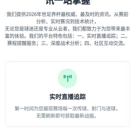
讯一站掌握
我们提供2026年世足界杯最权威、最及时的资讯。从赛前
分析、实时赛况到技术统计，
无论您是球迷还是专业从业者，我们都致力于为您带来最丰
富的体验。我们的平台特色包括：一、实时直播追踪；二、
赛程提醒服务；三、深度战术分析；四、社区互动交流。
实时直播追踪
第一时间为您展现赛场每一次传球、射门与进球，
无需刷新即可获取最新战报。