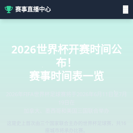
赛事直播中心
2026世界杯开赛时间公
布！
赛事时间表一览
2026年FIFA世界杯足球赛将于2026年6月11日至7月
19日在
加拿大、墨西哥和美国三国联合举办
这是史上首次由三个国家联合主办的世界杯足球赛，共16
座城市将承办比赛。