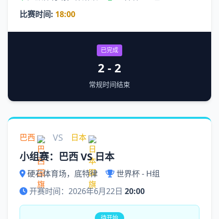
比赛时间:
18:00
已完成
2 - 2
常规时间结束
VS
巴西
日本
小组赛：巴西 VS 日本
硬石体育场，底特律
世界杯 - H组
开赛时间：2026年6月22日
20:00
待开始