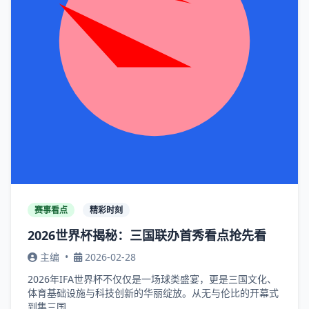
赛事看点
精彩时刻
2026世界杯揭秘：三国联办首秀看点抢先看
主编
•
2026-02-28
2026年IFA世界杯不仅仅是一场球类盛宴，更是三国文化、
体育基础设施与科技创新的华丽绽放。从无与伦比的开幕式
到集三国...