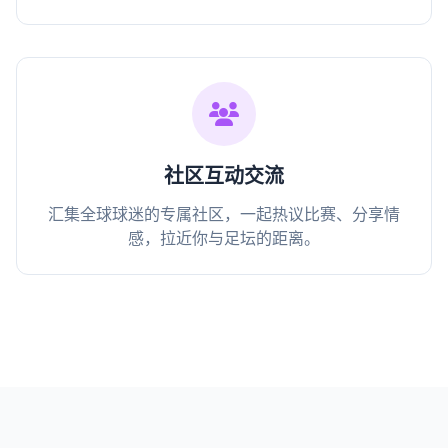
社区互动交流
汇集全球球迷的专属社区，一起热议比赛、分享情
感，拉近你与足坛的距离。