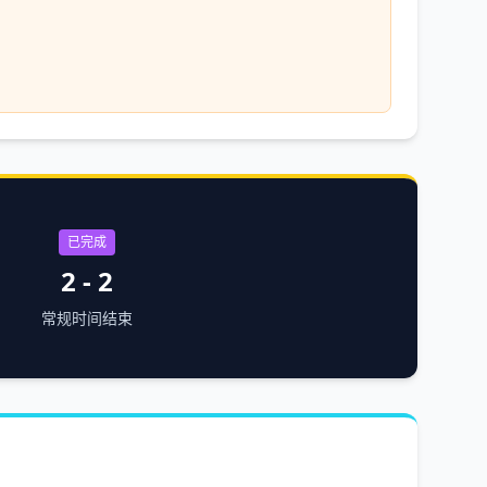
已完成
2 - 2
常规时间结束