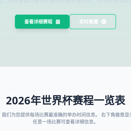
面，您将查看到每场比赛的精确开球时间、对阵信息及状
查看详细赛程
实时直播
2026年世界杯赛程一览表
，我们为您提供每场比赛最准确的举办时间信息。 右下角徽章显
任意一场比赛可查看详细信息。