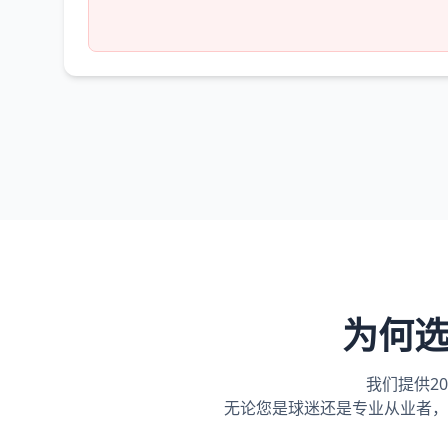
为何选
我们提供2
无论您是球迷还是专业从业者，