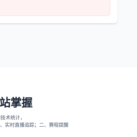
一站掌握
到技术统计，
、实时直播追踪；二、赛程提醒