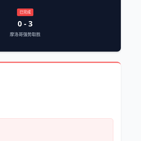
已完成
0 - 3
摩洛哥强势取胜