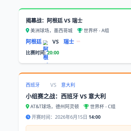
揭幕战：阿根廷 VS 瑞士
美洲球场，墨西哥城
世界杯 - A组
阿根廷
VS
瑞士
比赛时间:
20:00
VS
西班牙
意大利
小组赛之战：西班牙 VS 意大利
AT&T球场，德州阿灵顿
世界杯 - C组
开赛时间：2026年6月15日
14:00