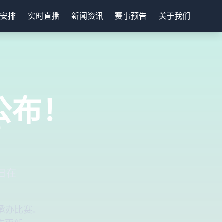
安排
实时直播
新闻资讯
赛事预告
关于我们
公布！
9日在
承办比赛。