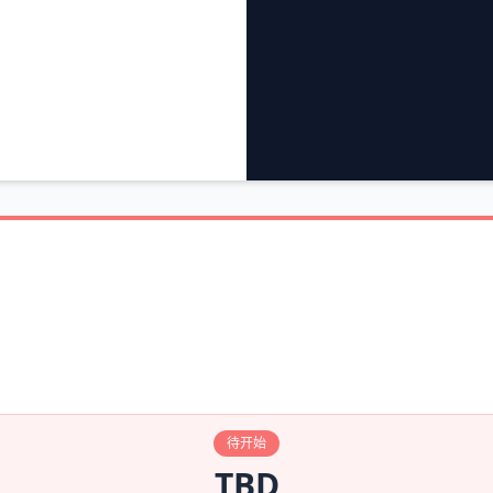
待开始
TBD