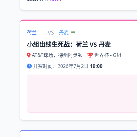
VS
荷兰
丹麦
小组出线生死战：荷兰 VS 丹麦
AT&T球场，德州阿灵顿
世界杯 - G组
开赛时间：2026年7月2日
19:00