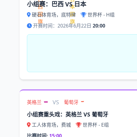
小组赛：巴西 VS 日本
硬石体育场，底特律
世界杯 - H组
开赛时间：2026年6月22日
20:00
VS
英格兰
葡萄牙
小组赛重头戏：英格兰 VS 葡萄牙
工人体育场，费城
世界杯 - E组
比赛时间:
15:00