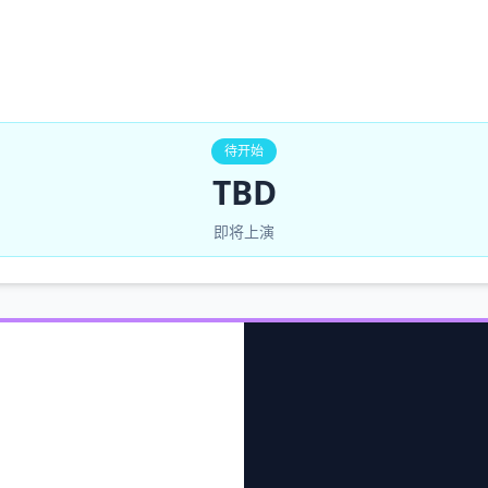
待开始
TBD
即将上演