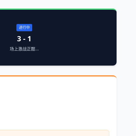
进行中
3 - 1
场上激战正酣...