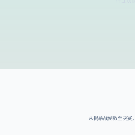
在此页
从揭幕战倒数至决赛