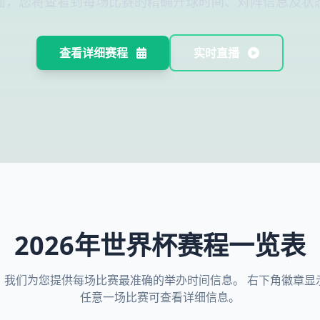
面，您将查看到每场比赛的精确开球时间、对阵信息及状
查看详细赛程
实时直播
2026年世界杯赛程一览表
，我们为您提供每场比赛最准确的举办时间信息。 右下角徽章显
任意一场比赛可查看详细信息。