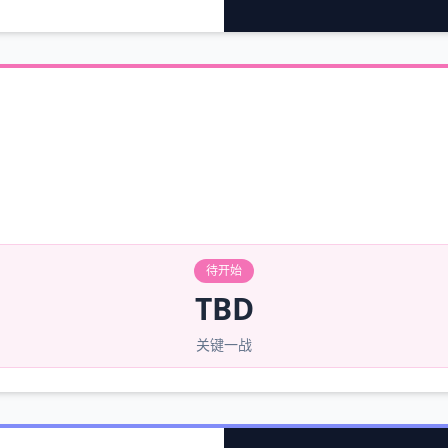
待开始
TBD
关键一战