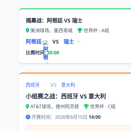
揭幕战：阿根廷 VS 瑞士
美洲球场，墨西哥城
世界杯 - A组
阿根廷
VS
瑞士
比赛时间:
20:00
VS
西班牙
意大利
小组赛之战：西班牙 VS 意大利
AT&T球场，德州阿灵顿
世界杯 - C组
开赛时间：2026年6月15日
14:00