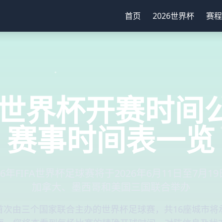
首页
2026世界杯
赛程
26世界杯开赛时间
赛事时间表一览
26年FIFA世界杯足球赛将于2026年6月11日至7月1
加拿大、墨西哥和美国三国联合举办
首次由三个国家联合主办的世界杯足球赛，共16座城市将