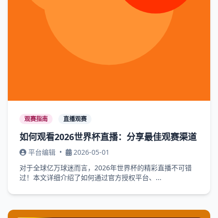
观赛指南
直播观赛
如何观看2026世界杯直播：分享最佳观赛渠道
平台编辑
•
2026-05-01
对于全球亿万球迷而言，2026年世界杯的精彩直播不可错
过！本文详细介绍了如何通过官方授权平台、...