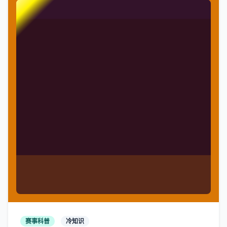
赛事科普
冷知识