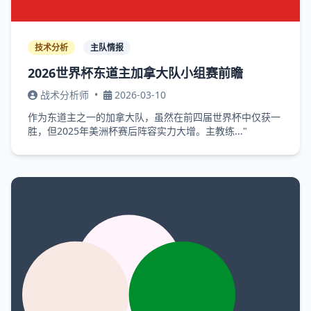
技术分析
主队情报
2026世界杯东道主加拿大队小组赛前瞻
战术分析师
•
2026-03-10
作为东道主之一的加拿大队，虽然在前四届世界杯中仅获一
胜，但2025年美洲杯赛后阵容实力大增。主教练..."