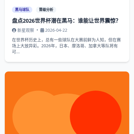
黑马球队
晋级分析
盘点2026世界杯潜在黑马：谁能让世界震惊？
新星观察
•
2026-04-22
在世界杯历史上，总有一些球队在大赛前鲜为人知，但在赛
场上大放异彩。2026年，日本、摩洛哥、加拿大等队将有
可...