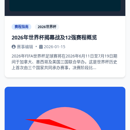
赛程指南
2026世界杯
2026年世界杯揭幕战及12强赛程概览
赛事编辑
•
2026-01-15
2026年FIFA世界杯足球赛将在2026年6月11日至7月19日期
间于加拿大、墨西哥及美国三国联合举办。这是世界杯历史
上首次由三个国家共同承办赛事，决赛阶段比...