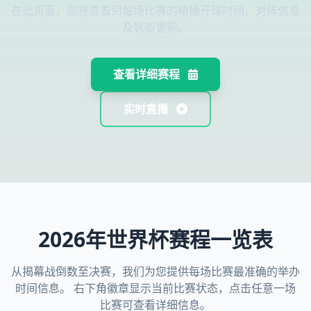
在此页面，您将查看到每场比赛的精确开球时间、对阵信息
及状态更新。
查看详细赛程
实时直播
2026年世界杯赛程一览表
从揭幕战倒数至决赛，我们为您提供每场比赛最准确的举办
时间信息。 右下角徽章显示当前比赛状态，点击任意一场
比赛可查看详细信息。