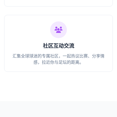
社区互动交流
汇集全球球迷的专属社区，一起热议比赛、分享情
感，拉近你与足坛的距离。