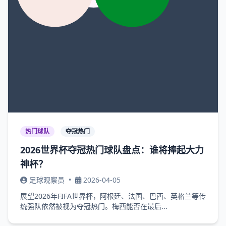
热门球队
夺冠热门
2026世界杯夺冠热门球队盘点：谁将捧起大力
神杯？
足球观察员
•
2026-04-05
展望2026年FIFA世界杯，阿根廷、法国、巴西、英格兰等传
统强队依然被视为夺冠热门。梅西能否在最后...