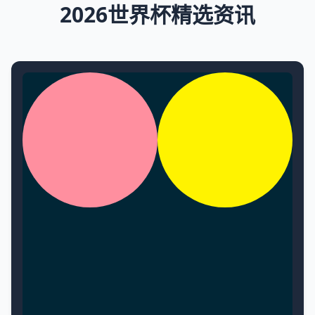
2026世界杯精选资讯