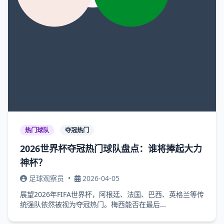
热门球队
夺冠热门
2026世界杯夺冠热门球队盘点：谁将捧起大力
神杯？
足球观察员
•
2026-04-05
展望2026年FIFA世界杯，阿根廷、法国、巴西、英格兰等传
统强队依然被视为夺冠热门。梅西能否在最后...