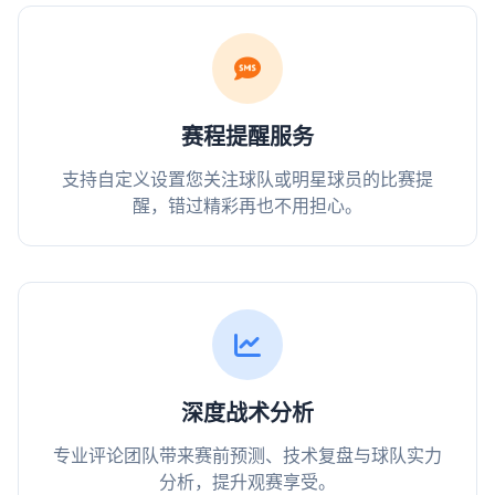
赛程提醒服务
支持自定义设置您关注球队或明星球员的比赛提
醒，错过精彩再也不用担心。
深度战术分析
专业评论团队带来赛前预测、技术复盘与球队实力
分析，提升观赛享受。