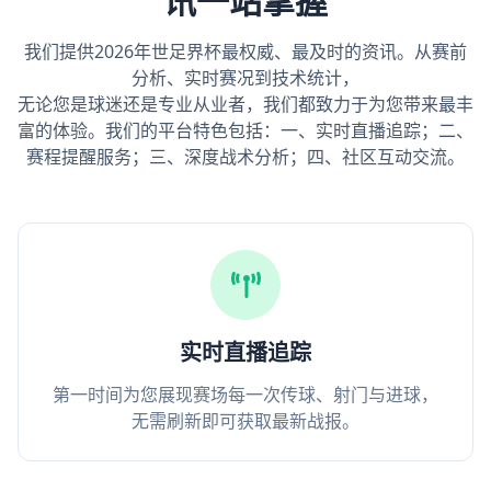
讯一站掌握
我们提供2026年世足界杯最权威、最及时的资讯。从赛前
分析、实时赛况到技术统计，
无论您是球迷还是专业从业者，我们都致力于为您带来最丰
富的体验。我们的平台特色包括：一、实时直播追踪；二、
赛程提醒服务；三、深度战术分析；四、社区互动交流。
实时直播追踪
第一时间为您展现赛场每一次传球、射门与进球，
无需刷新即可获取最新战报。