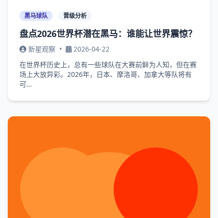
黑马球队
晋级分析
盘点2026世界杯潜在黑马：谁能让世界震惊？
新星观察
•
2026-04-22
在世界杯历史上，总有一些球队在大赛前鲜为人知，但在赛
场上大放异彩。2026年，日本、摩洛哥、加拿大等队将有
可...