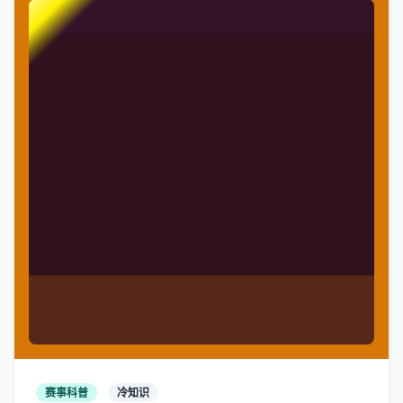
赛事科普
冷知识