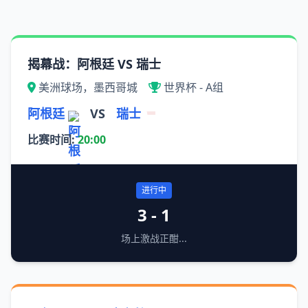
揭幕战：阿根廷 VS 瑞士
美洲球场，墨西哥城
世界杯 - A组
阿根廷
VS
瑞士
比赛时间:
20:00
进行中
3 - 1
场上激战正酣...