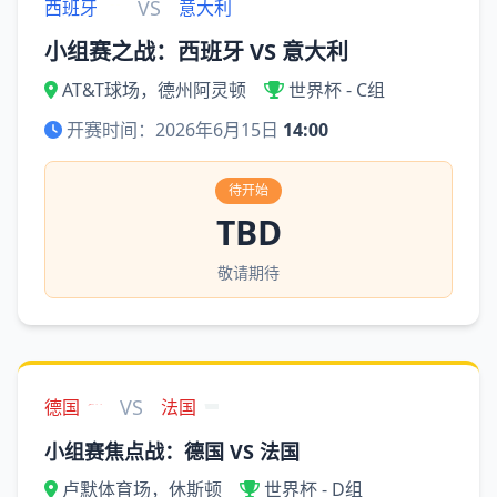
VS
西班牙
意大利
小组赛之战：西班牙 VS 意大利
AT&T球场，德州阿灵顿
世界杯 - C组
开赛时间：2026年6月15日
14:00
待开始
TBD
敬请期待
VS
德国
法国
小组赛焦点战：德国 VS 法国
卢默体育场，休斯顿
世界杯 - D组