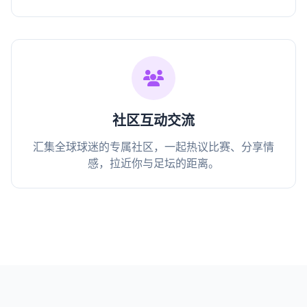
社区互动交流
汇集全球球迷的专属社区，一起热议比赛、分享情
感，拉近你与足坛的距离。