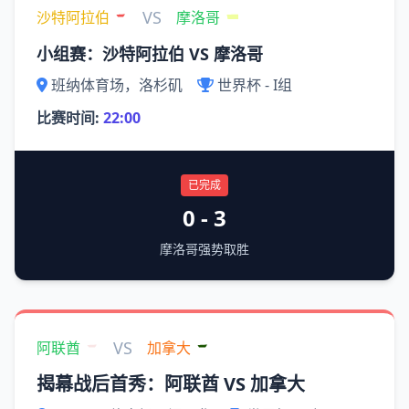
VS
沙特阿拉伯
摩洛哥
小组赛：沙特阿拉伯 VS 摩洛哥
班纳体育场，洛杉矶
世界杯 - I组
比赛时间:
22:00
已完成
0 - 3
摩洛哥强势取胜
VS
阿联酋
加拿大
揭幕战后首秀：阿联酋 VS 加拿大