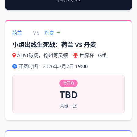
VS
荷兰
丹麦
小组出线生死战：荷兰 VS 丹麦
AT&T球场，德州阿灵顿
世界杯 - G组
开赛时间：2026年7月2日
19:00
待开始
TBD
关键一战