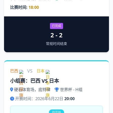
比赛时间:
18:00
已完成
2 - 2
常规时间结束
VS
巴西
日本
小组赛：巴西 VS 日本
硬石体育场，底特律
世界杯 - H组
开赛时间：2026年6月22日
20:00
待开始