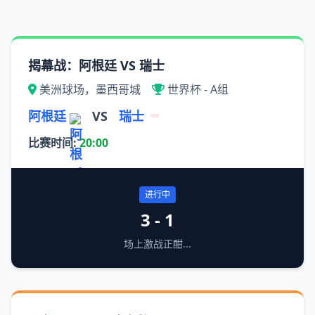
揭幕战：阿根廷 VS 瑞士
美洲球场，墨西哥城
世界杯 - A组
阿根廷
VS
瑞士
比赛时间:
20:00
进行中
3 - 1
场上激战正酣...