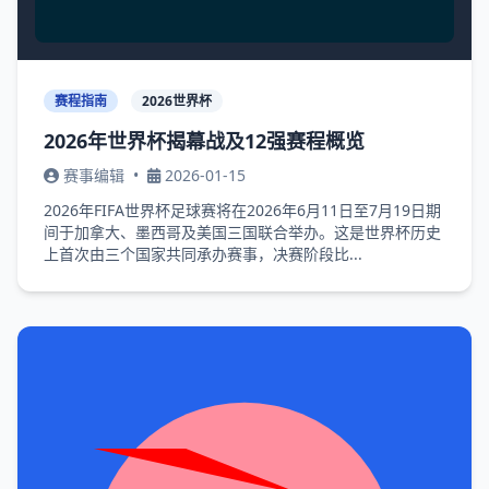
赛程指南
2026世界杯
2026年世界杯揭幕战及12强赛程概览
赛事编辑
•
2026-01-15
2026年FIFA世界杯足球赛将在2026年6月11日至7月19日期
间于加拿大、墨西哥及美国三国联合举办。这是世界杯历史
上首次由三个国家共同承办赛事，决赛阶段比...