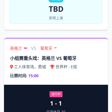
TBD
即将上演
VS
英格兰
葡萄牙
小组赛重头戏：英格兰 VS 葡萄牙
工人体育场，费城
世界杯 - E组
比赛时间:
15:00
进行中
1 - 1
中场休息 45'