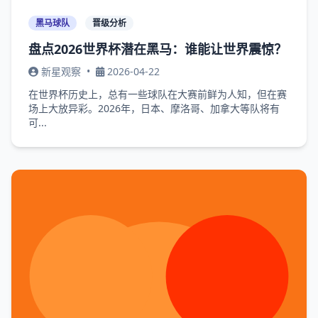
黑马球队
晋级分析
盘点2026世界杯潜在黑马：谁能让世界震惊？
新星观察
•
2026-04-22
在世界杯历史上，总有一些球队在大赛前鲜为人知，但在赛
场上大放异彩。2026年，日本、摩洛哥、加拿大等队将有
可...