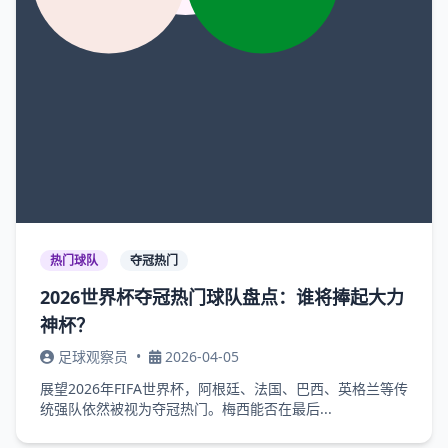
热门球队
夺冠热门
2026世界杯夺冠热门球队盘点：谁将捧起大力
神杯？
足球观察员
•
2026-04-05
展望2026年FIFA世界杯，阿根廷、法国、巴西、英格兰等传
统强队依然被视为夺冠热门。梅西能否在最后...