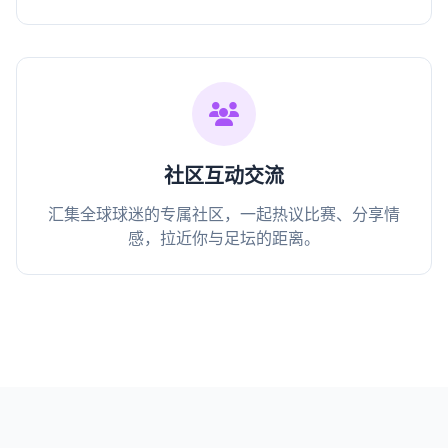
社区互动交流
汇集全球球迷的专属社区，一起热议比赛、分享情
感，拉近你与足坛的距离。