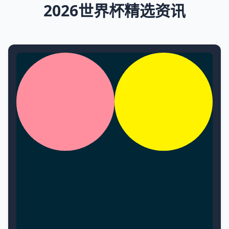
2026世界杯精选资讯