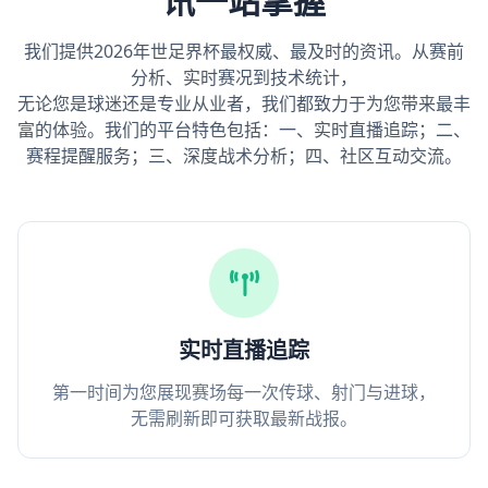
讯一站掌握
我们提供2026年世足界杯最权威、最及时的资讯。从赛前
分析、实时赛况到技术统计，
无论您是球迷还是专业从业者，我们都致力于为您带来最丰
富的体验。我们的平台特色包括：一、实时直播追踪；二、
赛程提醒服务；三、深度战术分析；四、社区互动交流。
实时直播追踪
第一时间为您展现赛场每一次传球、射门与进球，
无需刷新即可获取最新战报。