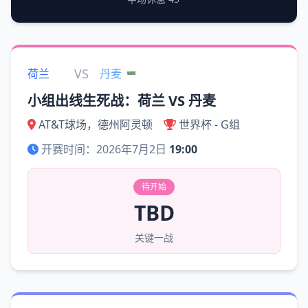
VS
荷兰
丹麦
小组出线生死战：荷兰 VS 丹麦
AT&T球场，德州阿灵顿
世界杯 - G组
开赛时间：2026年7月2日
19:00
待开始
TBD
关键一战