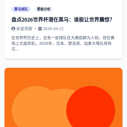
黑马球队
晋级分析
盘点2026世界杯潜在黑马：谁能让世界震惊？
新星观察
•
2026-04-22
在世界杯历史上，总有一些球队在大赛前鲜为人知，但在赛
场上大放异彩。2026年，日本、摩洛哥、加拿大等队将有
可...