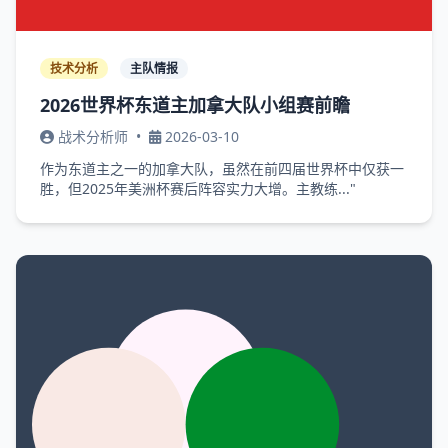
技术分析
主队情报
2026世界杯东道主加拿大队小组赛前瞻
战术分析师
•
2026-03-10
作为东道主之一的加拿大队，虽然在前四届世界杯中仅获一
胜，但2025年美洲杯赛后阵容实力大增。主教练..."