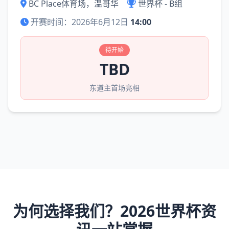
BC Place体育场，温哥华
世界杯 - B组
开赛时间：2026年6月12日
14:00
待开始
TBD
东道主首场亮相
为何选择我们？2026世界杯资