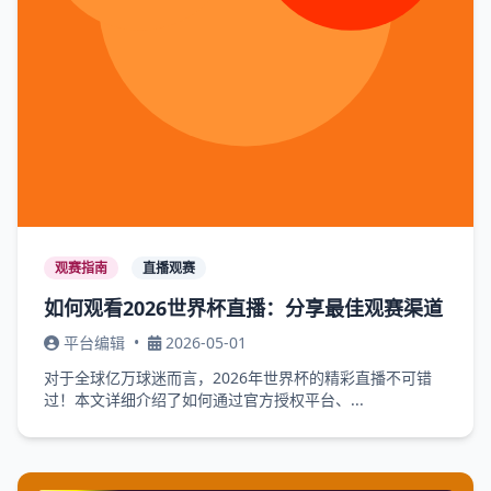
观赛指南
直播观赛
如何观看2026世界杯直播：分享最佳观赛渠道
平台编辑
•
2026-05-01
对于全球亿万球迷而言，2026年世界杯的精彩直播不可错
过！本文详细介绍了如何通过官方授权平台、...