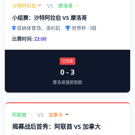
VS
沙特阿拉伯
摩洛哥
小组赛：沙特阿拉伯 VS 摩洛哥
班纳体育场，洛杉矶
世界杯 - I组
比赛时间:
22:00
已完成
0 - 3
摩洛哥强势取胜
VS
阿联酋
加拿大
揭幕战后首秀：阿联酋 VS 加拿大