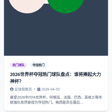
热门球队
夺冠热门
2026世界杯夺冠热门球队盘点：谁将捧起大力
神杯？
足球观察员
•
2026-04-05
展望2026年FIFA世界杯，阿根廷、法国、巴西、英格兰等传
统强队依然被视为夺冠热门。梅西能否在最后...