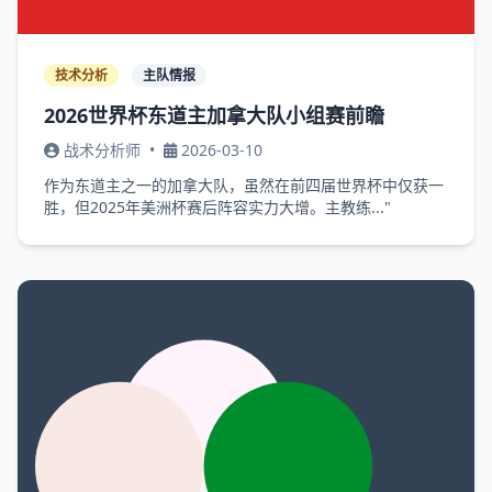
技术分析
主队情报
2026世界杯东道主加拿大队小组赛前瞻
战术分析师
•
2026-03-10
作为东道主之一的加拿大队，虽然在前四届世界杯中仅获一
胜，但2025年美洲杯赛后阵容实力大增。主教练..."