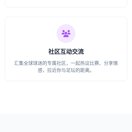
社区互动交流
汇集全球球迷的专属社区，一起热议比赛、分享情
感，拉近你与足坛的距离。