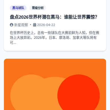
黑马球队
晋级分析
盘点2026世界杯潜在黑马：谁能让世界震惊？
新星观察
•
2026-04-22
在世界杯历史上，总有一些球队在大赛前鲜为人知，但在赛
场上大放异彩。2026年，日本、摩洛哥、加拿大等队将有
可...