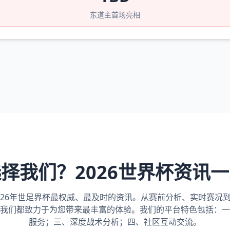
东道主首场亮相
择我们？2026世界杯资讯
026年世足界杯最权威、最及时的资讯。从赛前分析、实时赛况
我们都致力于为您带来最丰富的体验。我们的平台特色包括：一
服务；三、深度战术分析；四、社区互动交流。