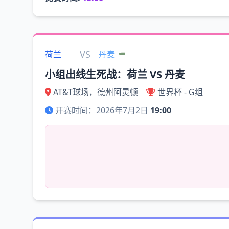
VS
荷兰
丹麦
小组出线生死战：荷兰 VS 丹麦
AT&T球场，德州阿灵顿
世界杯 - G组
开赛时间：2026年7月2日
19:00