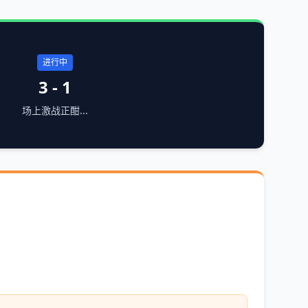
进行中
3 - 1
场上激战正酣...