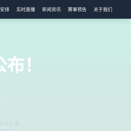
安排
实时直播
新闻资讯
赛事预告
关于我们
公布！
9日在
承办比赛。