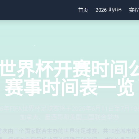
首页
2026世界杯
赛程
26世界杯开赛时间
赛事时间表一览
26年FIFA世界杯足球赛将于2026年6月11日至7月1
加拿大、墨西哥和美国三国联合举办
首次由三个国家联合主办的世界杯足球赛，共16座城市将