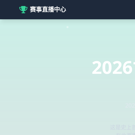
赛事直播中心
20
20
这是史上