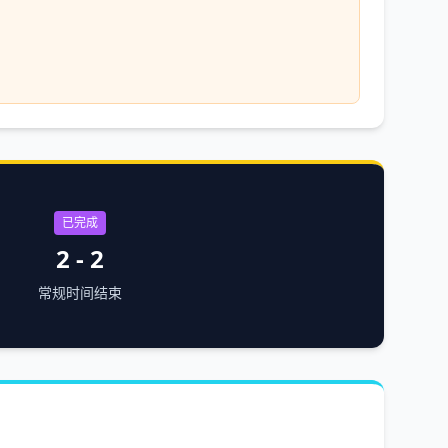
已完成
2 - 2
常规时间结束