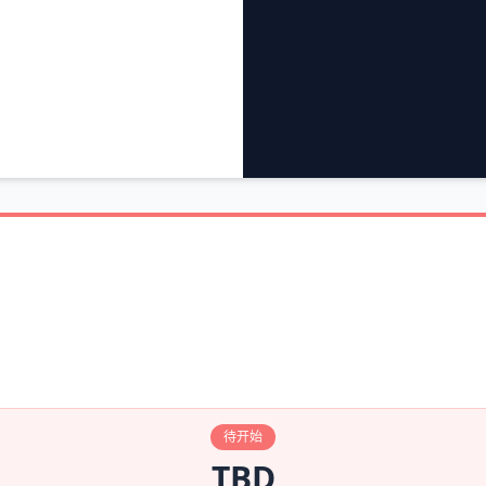
待开始
TBD