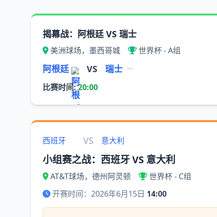
揭幕战：阿根廷 VS 瑞士
美洲球场，墨西哥城
世界杯 - A组
阿根廷
VS
瑞士
比赛时间:
20:00
VS
西班牙
意大利
小组赛之战：西班牙 VS 意大利
AT&T球场，德州阿灵顿
世界杯 - C组
开赛时间：2026年6月15日
14:00