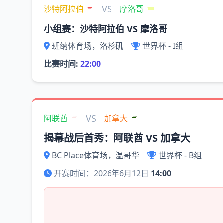
VS
沙特阿拉伯
摩洛哥
小组赛：沙特阿拉伯 VS 摩洛哥
班纳体育场，洛杉矶
世界杯 - I组
比赛时间:
22:00
VS
阿联酋
加拿大
揭幕战后首秀：阿联酋 VS 加拿大
BC Place体育场，温哥华
世界杯 - B组
开赛时间：2026年6月12日
14:00