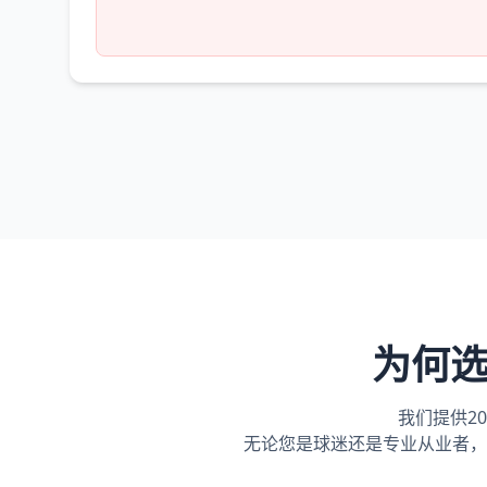
为何选
我们提供2
无论您是球迷还是专业从业者，