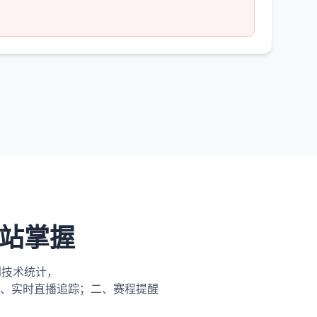
一站掌握
到技术统计，
、实时直播追踪；二、赛程提醒