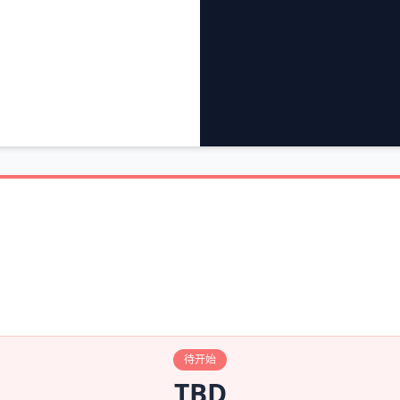
待开始
TBD