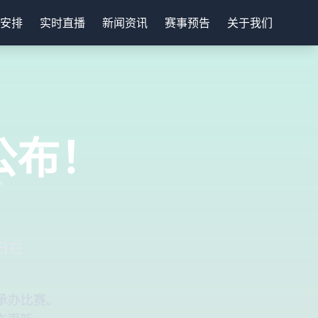
安排
实时直播
新闻资讯
赛事预告
关于我们
公布！
9日在
承办比赛。