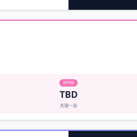
待开始
TBD
关键一战