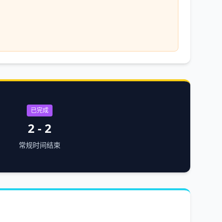
已完成
2 - 2
常规时间结束