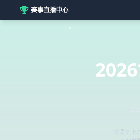
赛事直播中心
20
20
这是史上