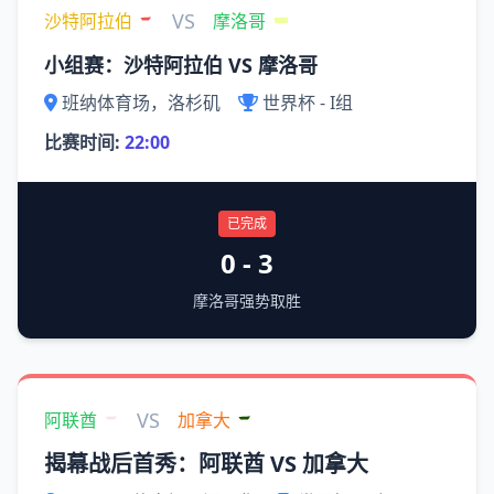
VS
沙特阿拉伯
摩洛哥
小组赛：沙特阿拉伯 VS 摩洛哥
班纳体育场，洛杉矶
世界杯 - I组
比赛时间:
22:00
已完成
0 - 3
摩洛哥强势取胜
VS
阿联酋
加拿大
揭幕战后首秀：阿联酋 VS 加拿大