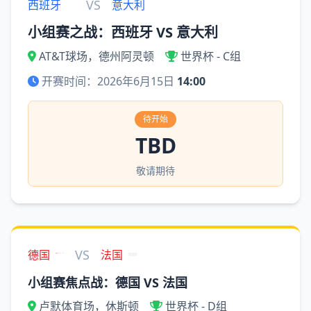
VS
西班牙
意大利
小组赛之战：西班牙 VS 意大利
AT&T球场，德州阿灵顿
世界杯 - C组
开赛时间：2026年6月15日
14:00
待开始
TBD
敬请期待
VS
德国
法国
小组赛焦点战：德国 VS 法国
卢默体育场，休斯顿
世界杯 - D组