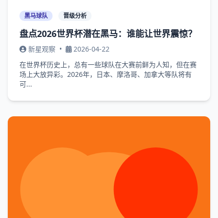
黑马球队
晋级分析
盘点2026世界杯潜在黑马：谁能让世界震惊？
新星观察
•
2026-04-22
在世界杯历史上，总有一些球队在大赛前鲜为人知，但在赛
场上大放异彩。2026年，日本、摩洛哥、加拿大等队将有
可...