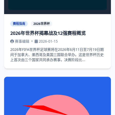
赛程指南
2026世界杯
2026年世界杯揭幕战及12强赛程概览
赛事编辑
•
2026-01-15
2026年FIFA世界杯足球赛将在2026年6月11日至7月19日期
间于加拿大、墨西哥及美国三国联合举办。这是世界杯历史
上首次由三个国家共同承办赛事，决赛阶段比...