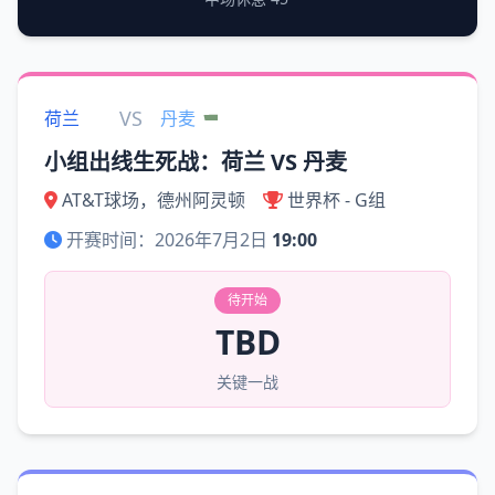
VS
荷兰
丹麦
小组出线生死战：荷兰 VS 丹麦
AT&T球场，德州阿灵顿
世界杯 - G组
开赛时间：2026年7月2日
19:00
待开始
TBD
关键一战