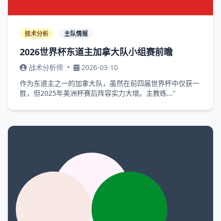
技术分析
主队情报
2026世界杯东道主加拿大队小组赛前瞻
战术分析师
•
2026-03-10
作为东道主之一的加拿大队，虽然在前四届世界杯中仅获一
胜，但2025年美洲杯赛后阵容实力大增。主教练..."