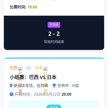
比赛时间:
18:00
已完成
2 - 2
常规时间结束
VS
巴西
日本
小组赛：巴西 VS 日本
硬石体育场，底特律
世界杯 - H组
开赛时间：2026年6月22日
20:00
待开始