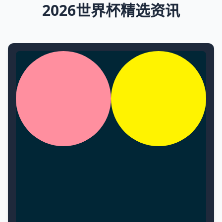
2026世界杯精选资讯