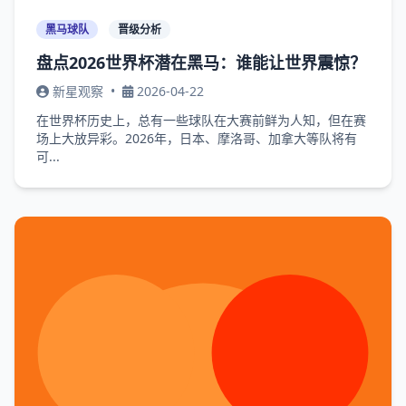
黑马球队
晋级分析
盘点2026世界杯潜在黑马：谁能让世界震惊？
新星观察
•
2026-04-22
在世界杯历史上，总有一些球队在大赛前鲜为人知，但在赛
场上大放异彩。2026年，日本、摩洛哥、加拿大等队将有
可...