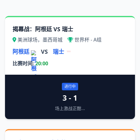
揭幕战：阿根廷 VS 瑞士
美洲球场，墨西哥城
世界杯 - A组
阿根廷
VS
瑞士
比赛时间:
20:00
进行中
3 - 1
场上激战正酣...