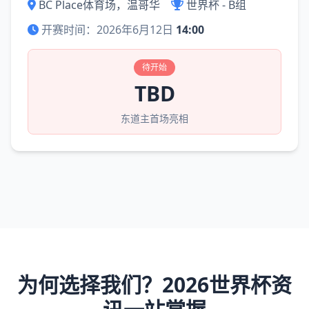
BC Place体育场，温哥华
世界杯 - B组
开赛时间：2026年6月12日
14:00
待开始
TBD
东道主首场亮相
为何选择我们？2026世界杯资