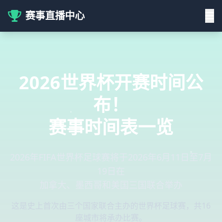
赛事直播中心
2026世界杯开赛时间公
布！
赛事时间表一览
2026年FIFA世界杯足球赛将于2026年6月11日至7月
19日在
加拿大、墨西哥和美国三国联合举办
这是史上首次由三个国家联合主办的世界杯足球赛，共16
座城市将承办比赛。