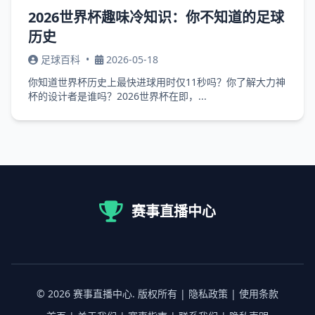
2026世界杯趣味冷知识：你不知道的足球
历史
足球百科
•
2026-05-18
你知道世界杯历史上最快进球用时仅11秒吗？你了解大力神
杯的设计者是谁吗？2026世界杯在即，...
赛事直播中心
© 2026 赛事直播中心. 版权所有 | 隐私政策 | 使用条款