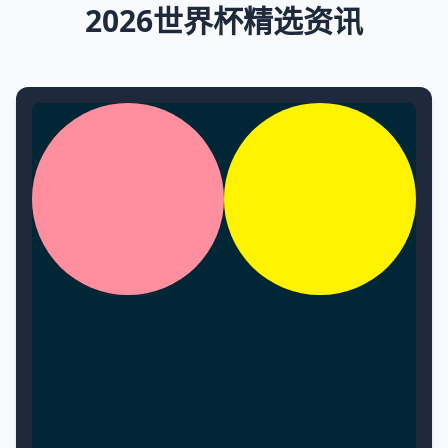
2026世界杯精选资讯