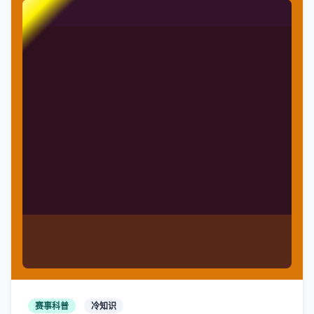
赛事科普
冷知识