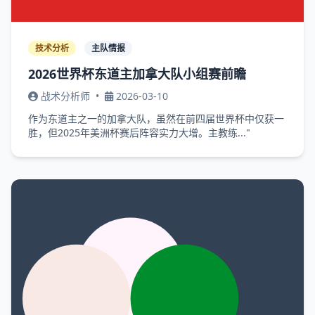
技术分析
主队情报
2026世界杯东道主加拿大队小组赛前瞻
战术分析师
•
2026-03-10
作为东道主之一的加拿大队，虽然在前四届世界杯中仅获一
胜，但2025年美洲杯赛后阵容实力大增。主教练..."