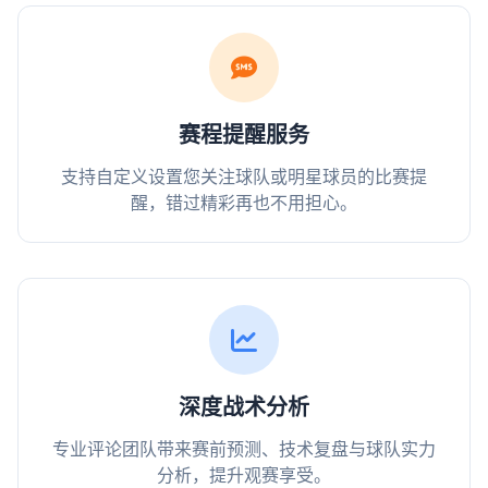
赛程提醒服务
支持自定义设置您关注球队或明星球员的比赛提
醒，错过精彩再也不用担心。
深度战术分析
专业评论团队带来赛前预测、技术复盘与球队实力
分析，提升观赛享受。