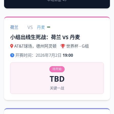
VS
荷兰
丹麦
小组出线生死战：荷兰 VS 丹麦
AT&T球场，德州阿灵顿
世界杯 - G组
开赛时间：2026年7月2日
19:00
待开始
TBD
关键一战