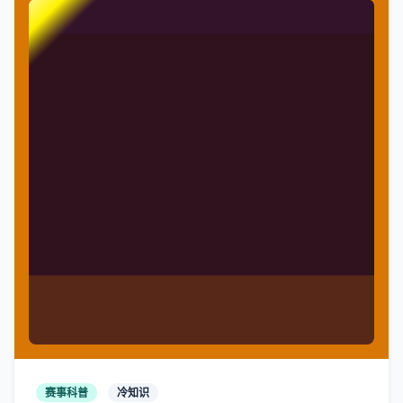
赛事科普
冷知识