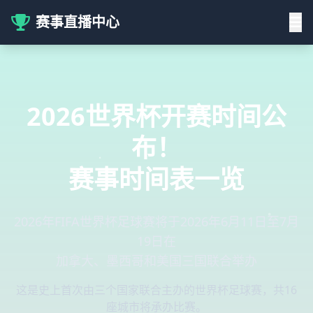
赛事直播中心
2026世界杯开赛时间公
布！
赛事时间表一览
2026年FIFA世界杯足球赛将于2026年6月11日至7月
19日在
加拿大、墨西哥和美国三国联合举办
这是史上首次由三个国家联合主办的世界杯足球赛，共16
座城市将承办比赛。