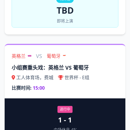
TBD
即将上演
VS
英格兰
葡萄牙
小组赛重头戏：英格兰 VS 葡萄牙
工人体育场，费城
世界杯 - E组
比赛时间:
15:00
进行中
1 - 1
中场休息 45'