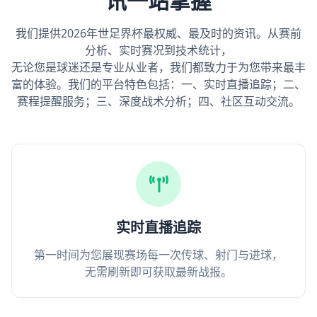
讯一站掌握
我们提供2026年世足界杯最权威、最及时的资讯。从赛前
分析、实时赛况到技术统计，
无论您是球迷还是专业从业者，我们都致力于为您带来最丰
富的体验。我们的平台特色包括：一、实时直播追踪；二、
赛程提醒服务；三、深度战术分析；四、社区互动交流。
实时直播追踪
第一时间为您展现赛场每一次传球、射门与进球，
无需刷新即可获取最新战报。