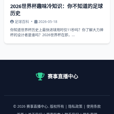
2026世界杯趣味冷知识：你不知道的足球
历史
足球百科
•
2026-05-18
你知道世界杯历史上最快进球用时仅11秒吗？你了解大力神
杯的设计者是谁吗？2026世界杯在即，...
赛事直播中心
© 2026 赛事直播中心. 版权所有 | 隐私政策 | 使用条款