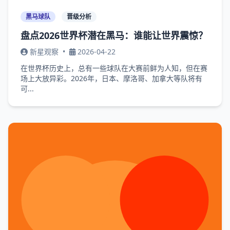
黑马球队
晋级分析
盘点2026世界杯潜在黑马：谁能让世界震惊？
新星观察
•
2026-04-22
在世界杯历史上，总有一些球队在大赛前鲜为人知，但在赛
场上大放异彩。2026年，日本、摩洛哥、加拿大等队将有
可...