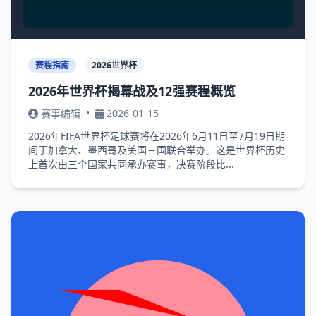
赛程指南
2026世界杯
2026年世界杯揭幕战及12强赛程概览
赛事编辑
•
2026-01-15
2026年FIFA世界杯足球赛将在2026年6月11日至7月19日期
间于加拿大、墨西哥及美国三国联合举办。这是世界杯历史
上首次由三个国家共同承办赛事，决赛阶段比...