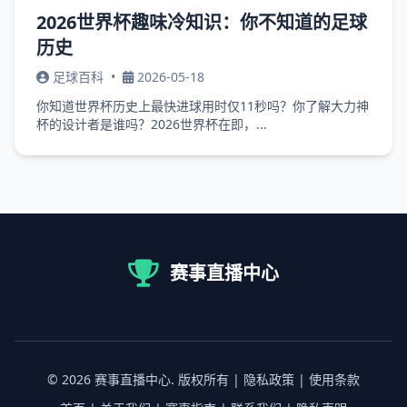
2026世界杯趣味冷知识：你不知道的足球
历史
足球百科
•
2026-05-18
你知道世界杯历史上最快进球用时仅11秒吗？你了解大力神
杯的设计者是谁吗？2026世界杯在即，...
赛事直播中心
© 2026 赛事直播中心. 版权所有 | 隐私政策 | 使用条款