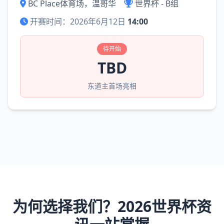
BC Place体育场，温哥华
世界杯 - B组
开赛时间：2026年6月12日
14:00
待开始
TBD
东道主首场亮相
为何选择我们？2026世界杯资