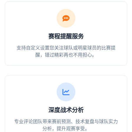
赛程提醒服务
支持自定义设置您关注球队或明星球员的比赛提
醒，错过精彩再也不用担心。
深度战术分析
专业评论团队带来赛前预测、技术复盘与球队实力
分析，提升观赛享受。