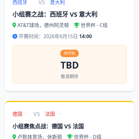
VS
西班牙
意大利
小组赛之战：西班牙 VS 意大利
AT&T球场，德州阿灵顿
世界杯 - C组
开赛时间：2026年6月15日
14:00
待开始
TBD
敬请期待
VS
德国
法国
小组赛焦点战：德国 VS 法国
卢默体育场，休斯顿
世界杯 - D组