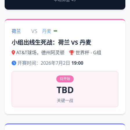
VS
荷兰
丹麦
小组出线生死战：荷兰 VS 丹麦
AT&T球场，德州阿灵顿
世界杯 - G组
开赛时间：2026年7月2日
19:00
待开始
TBD
关键一战