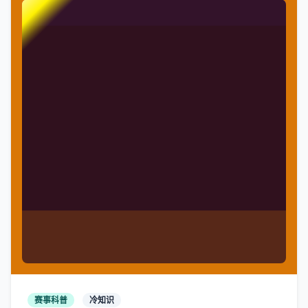
赛事科普
冷知识