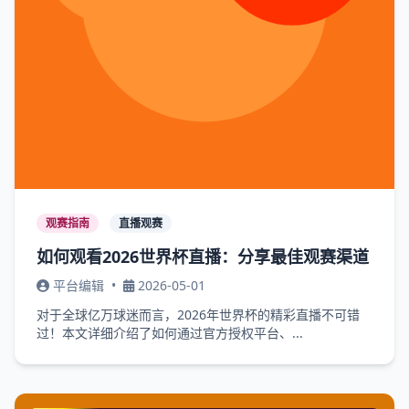
观赛指南
直播观赛
如何观看2026世界杯直播：分享最佳观赛渠道
平台编辑
•
2026-05-01
对于全球亿万球迷而言，2026年世界杯的精彩直播不可错
过！本文详细介绍了如何通过官方授权平台、...