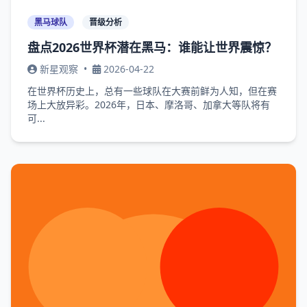
黑马球队
晋级分析
盘点2026世界杯潜在黑马：谁能让世界震惊？
新星观察
•
2026-04-22
在世界杯历史上，总有一些球队在大赛前鲜为人知，但在赛
场上大放异彩。2026年，日本、摩洛哥、加拿大等队将有
可...