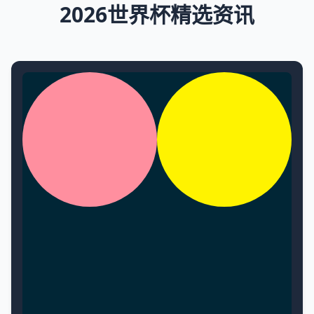
2026世界杯精选资讯