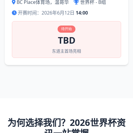
BC Place体育场，温哥华
世界杯 - B组
开赛时间：2026年6月12日
14:00
待开始
TBD
东道主首场亮相
为何选择我们？2026世界杯资