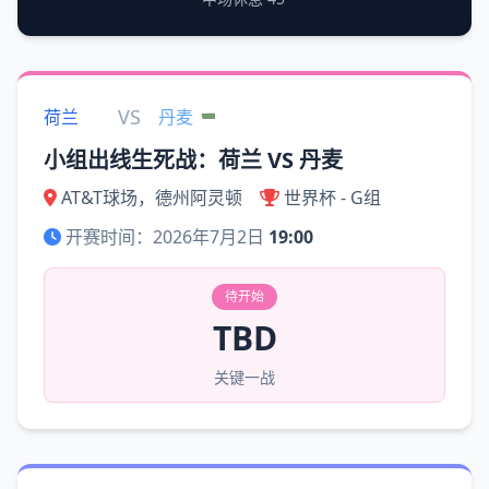
VS
荷兰
丹麦
小组出线生死战：荷兰 VS 丹麦
AT&T球场，德州阿灵顿
世界杯 - G组
开赛时间：2026年7月2日
19:00
待开始
TBD
关键一战