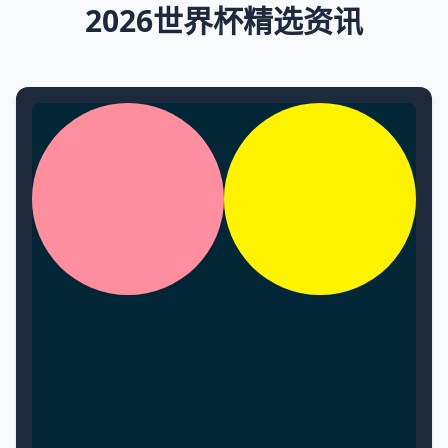
2026世界杯精选资讯