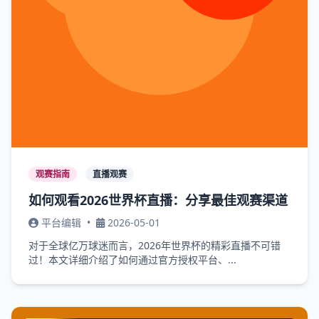
观赛指南
直播观赛
如何观看2026世界杯直播：分享最佳观赛渠道
平台编辑
•
2026-05-01
对于全球亿万球迷而言，2026年世界杯的精彩直播不可错
过！本文详细介绍了如何通过官方授权平台、...