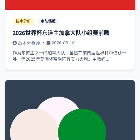
技术分析
主队情报
2026世界杯东道主加拿大队小组赛前瞻
战术分析师
•
2026-03-10
作为东道主之一的加拿大队，虽然在前四届世界杯中仅获一
胜，但2025年美洲杯赛后阵容实力大增。主教练..."