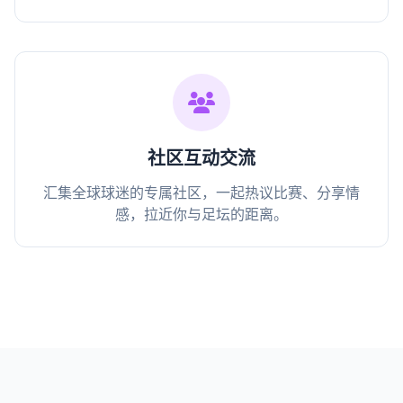
社区互动交流
汇集全球球迷的专属社区，一起热议比赛、分享情
感，拉近你与足坛的距离。