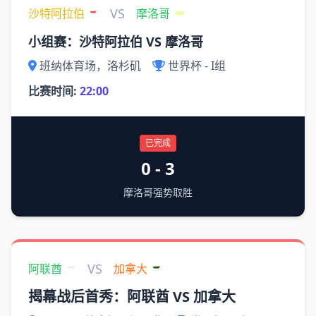
VS
沙特阿拉伯
摩洛哥
小组赛：沙特阿拉伯 VS 摩洛哥
班纳体育场，洛杉矶
世界杯 - I组
比赛时间:
22:00
已完成
0 - 3
摩洛哥强势取胜
VS
阿联酋
加拿大
揭幕战后首秀：阿联酋 VS 加拿大