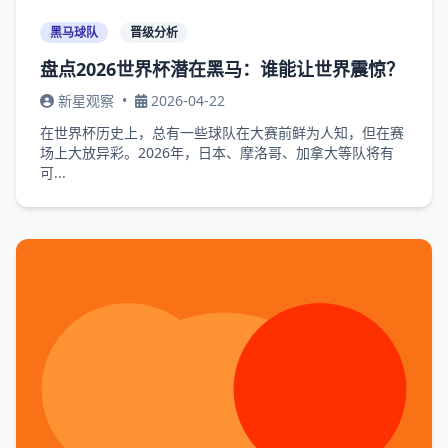
黑马球队
晋级分析
盘点2026世界杯潜在黑马：谁能让世界震惊？
新星观察
•
2026-04-22
在世界杯历史上，总有一些球队在大赛前鲜为人知，但在赛
场上大放异彩。2026年，日本、摩洛哥、加拿大等队将有
可...