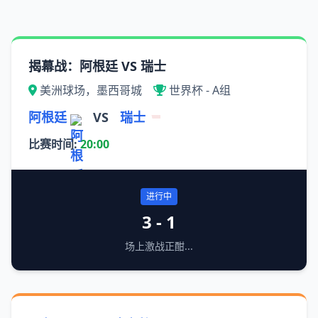
揭幕战：阿根廷 VS 瑞士
美洲球场，墨西哥城
世界杯 - A组
阿根廷
VS
瑞士
比赛时间:
20:00
进行中
3 - 1
场上激战正酣...