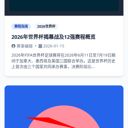
赛程指南
2026世界杯
2026年世界杯揭幕战及12强赛程概览
赛事编辑
•
2026-01-15
2026年FIFA世界杯足球赛将在2026年6月11日至7月19日期
间于加拿大、墨西哥及美国三国联合举办。这是世界杯历史
上首次由三个国家共同承办赛事，决赛阶段比...