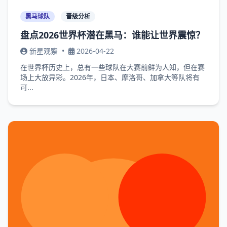
黑马球队
晋级分析
盘点2026世界杯潜在黑马：谁能让世界震惊？
新星观察
•
2026-04-22
在世界杯历史上，总有一些球队在大赛前鲜为人知，但在赛
场上大放异彩。2026年，日本、摩洛哥、加拿大等队将有
可...