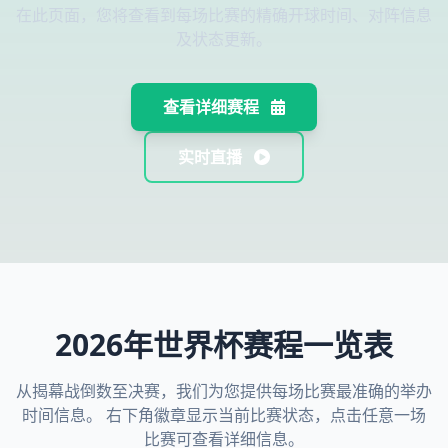
在此页面，您将查看到每场比赛的精确开球时间、对阵信息
及状态更新。
查看详细赛程
实时直播
2026年世界杯赛程一览表
从揭幕战倒数至决赛，我们为您提供每场比赛最准确的举办
时间信息。 右下角徽章显示当前比赛状态，点击任意一场
比赛可查看详细信息。