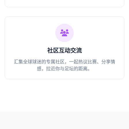
社区互动交流
汇集全球球迷的专属社区，一起热议比赛、分享情
感，拉近你与足坛的距离。