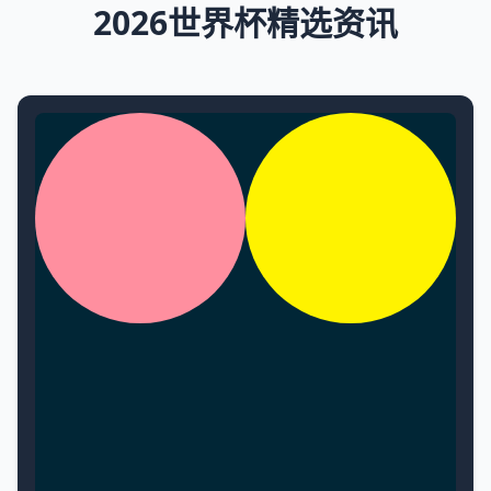
2026世界杯精选资讯