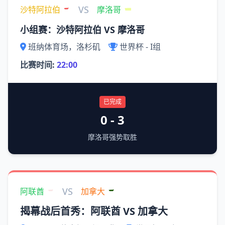
VS
沙特阿拉伯
摩洛哥
小组赛：沙特阿拉伯 VS 摩洛哥
班纳体育场，洛杉矶
世界杯 - I组
比赛时间:
22:00
已完成
0 - 3
摩洛哥强势取胜
VS
阿联酋
加拿大
揭幕战后首秀：阿联酋 VS 加拿大