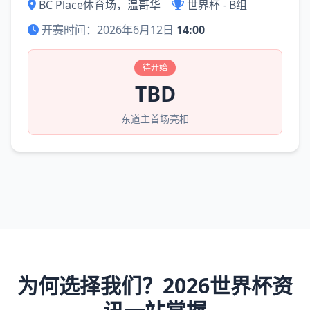
BC Place体育场，温哥华
世界杯 - B组
开赛时间：2026年6月12日
14:00
待开始
TBD
东道主首场亮相
为何选择我们？2026世界杯资