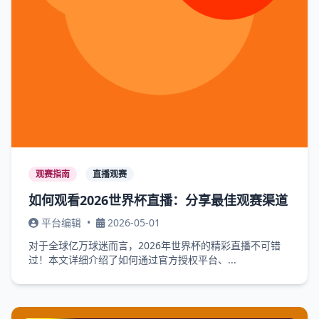
观赛指南
直播观赛
如何观看2026世界杯直播：分享最佳观赛渠道
平台编辑
•
2026-05-01
对于全球亿万球迷而言，2026年世界杯的精彩直播不可错
过！本文详细介绍了如何通过官方授权平台、...