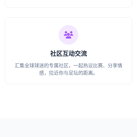
社区互动交流
汇集全球球迷的专属社区，一起热议比赛、分享情
感，拉近你与足坛的距离。