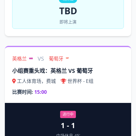
TBD
即将上演
VS
英格兰
葡萄牙
小组赛重头戏：英格兰 VS 葡萄牙
工人体育场，费城
世界杯 - E组
比赛时间:
15:00
进行中
1 - 1
中场休息 45'