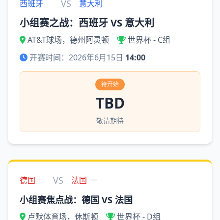
VS
西班牙
意大利
小组赛之战：西班牙 VS 意大利
AT&T球场，德州阿灵顿
世界杯 - C组
开赛时间：2026年6月15日
14:00
待开始
TBD
敬请期待
VS
德国
法国
小组赛焦点战：德国 VS 法国
卢默体育场，休斯顿
世界杯 - D组