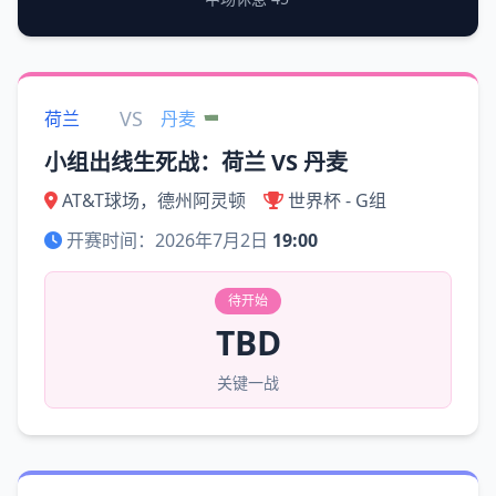
VS
荷兰
丹麦
小组出线生死战：荷兰 VS 丹麦
AT&T球场，德州阿灵顿
世界杯 - G组
开赛时间：2026年7月2日
19:00
待开始
TBD
关键一战