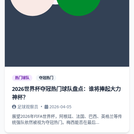
热门球队
夺冠热门
2026世界杯夺冠热门球队盘点：谁将捧起大力
神杯？
足球观察员
•
2026-04-05
展望2026年FIFA世界杯，阿根廷、法国、巴西、英格兰等传
统强队依然被视为夺冠热门。梅西能否在最后...