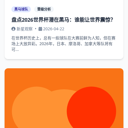
黑马球队
晋级分析
盘点2026世界杯潜在黑马：谁能让世界震惊？
新星观察
•
2026-04-22
在世界杯历史上，总有一些球队在大赛前鲜为人知，但在赛
场上大放异彩。2026年，日本、摩洛哥、加拿大等队将有
可...