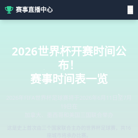
赛事直播中心
2026世界杯开赛时间公
布！
赛事时间表一览
2026年FIFA世界杯足球赛将于2026年6月11日至7月
19日在
加拿大、墨西哥和美国三国联合举办
这是史上首次由三个国家联合主办的世界杯足球赛，共16
座城市将承办比赛。