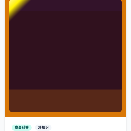
赛事科普
冷知识