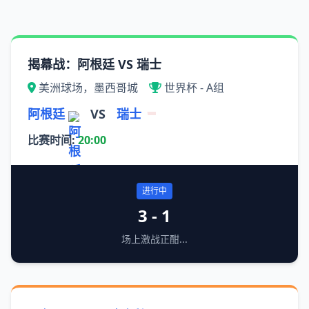
揭幕战：阿根廷 VS 瑞士
美洲球场，墨西哥城
世界杯 - A组
阿根廷
VS
瑞士
比赛时间:
20:00
进行中
3 - 1
场上激战正酣...