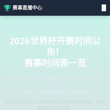
赛事直播中心
2026世界杯开赛时间公
布！
赛事时间表一览
2026年FIFA世界杯足球赛将于2026年6月11日至7月
19日在
加拿大、墨西哥和美国三国联合举办
这是史上首次由三个国家联合主办的世界杯足球赛，共16
座城市将承办比赛。