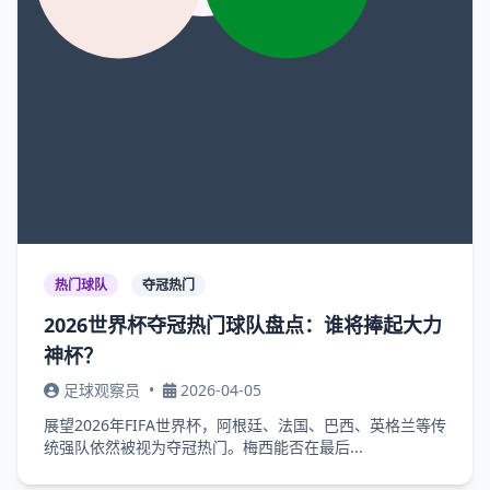
热门球队
夺冠热门
2026世界杯夺冠热门球队盘点：谁将捧起大力
神杯？
足球观察员
•
2026-04-05
展望2026年FIFA世界杯，阿根廷、法国、巴西、英格兰等传
统强队依然被视为夺冠热门。梅西能否在最后...