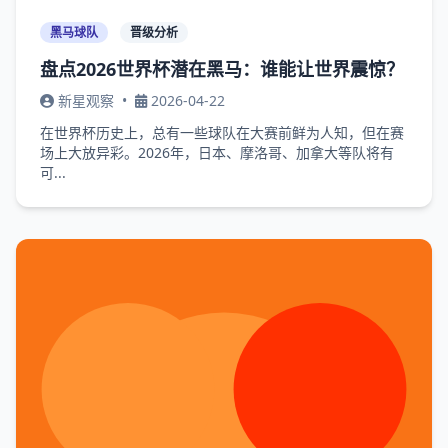
黑马球队
晋级分析
盘点2026世界杯潜在黑马：谁能让世界震惊？
新星观察
•
2026-04-22
在世界杯历史上，总有一些球队在大赛前鲜为人知，但在赛
场上大放异彩。2026年，日本、摩洛哥、加拿大等队将有
可...