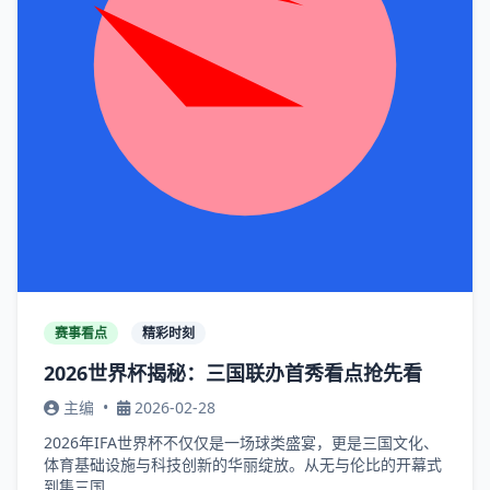
赛事看点
精彩时刻
2026世界杯揭秘：三国联办首秀看点抢先看
主编
•
2026-02-28
2026年IFA世界杯不仅仅是一场球类盛宴，更是三国文化、
体育基础设施与科技创新的华丽绽放。从无与伦比的开幕式
到集三国...