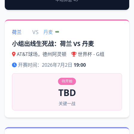
VS
荷兰
丹麦
小组出线生死战：荷兰 VS 丹麦
AT&T球场，德州阿灵顿
世界杯 - G组
开赛时间：2026年7月2日
19:00
待开始
TBD
关键一战