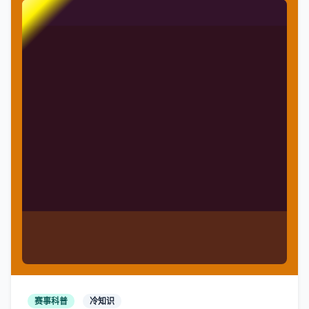
赛事科普
冷知识