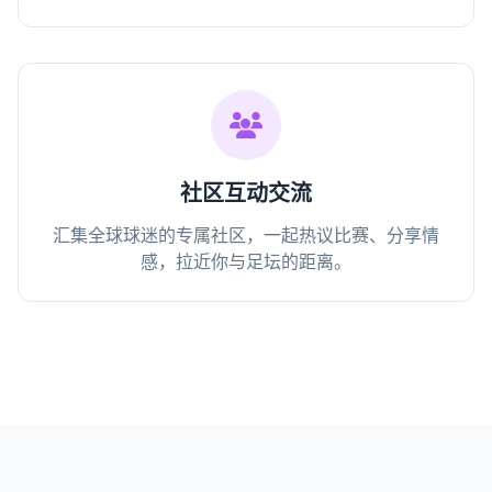
社区互动交流
汇集全球球迷的专属社区，一起热议比赛、分享情
感，拉近你与足坛的距离。