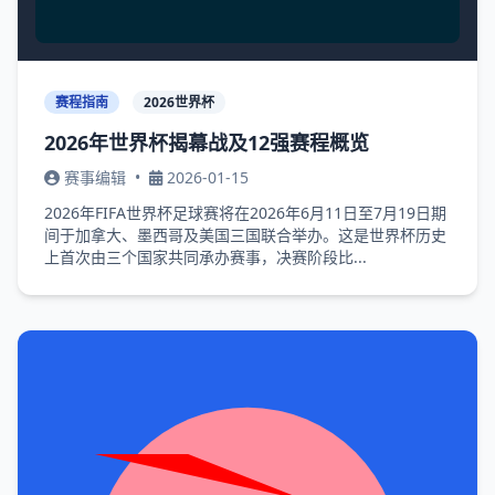
赛程指南
2026世界杯
2026年世界杯揭幕战及12强赛程概览
赛事编辑
•
2026-01-15
2026年FIFA世界杯足球赛将在2026年6月11日至7月19日期
间于加拿大、墨西哥及美国三国联合举办。这是世界杯历史
上首次由三个国家共同承办赛事，决赛阶段比...