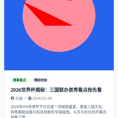
赛事看点
精彩时刻
2026世界杯揭秘：三国联办首秀看点抢先看
主编
•
2026-02-28
2026年IFA世界杯不仅仅是一场球类盛宴，更是三国文化、
体育基础设施与科技创新的华丽绽放。从无与伦比的开幕式
到集三国...