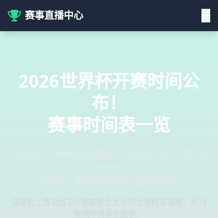
赛事直播中心
2026世界杯开赛时间公
布！
赛事时间表一览
2026年FIFA世界杯足球赛将于2026年6月11日至7月
19日在
加拿大、墨西哥和美国三国联合举办
这是史上首次由三个国家联合主办的世界杯足球赛，共16
座城市将承办比赛。