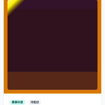
赛事科普
冷知识