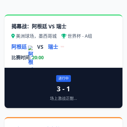
揭幕战：阿根廷 VS 瑞士
美洲球场，墨西哥城
世界杯 - A组
阿根廷
VS
瑞士
比赛时间:
20:00
进行中
3 - 1
场上激战正酣...