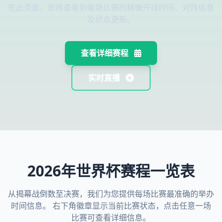
在此页面，您将查看到每场比赛的精确开球时间、对阵信息
及状态更新。
查看详细赛程
实时直播
2026年世界杯赛程一览表
从揭幕战倒数至决赛，我们为您提供每场比赛最准确的举办
时间信息。 右下角徽章显示当前比赛状态，点击任意一场
比赛可查看详细信息。