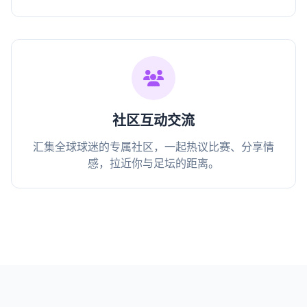
社区互动交流
汇集全球球迷的专属社区，一起热议比赛、分享情
感，拉近你与足坛的距离。