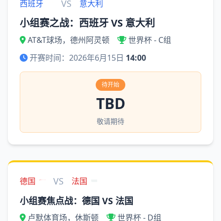
VS
西班牙
意大利
小组赛之战：西班牙 VS 意大利
AT&T球场，德州阿灵顿
世界杯 - C组
开赛时间：2026年6月15日
14:00
待开始
TBD
敬请期待
VS
德国
法国
小组赛焦点战：德国 VS 法国
卢默体育场，休斯顿
世界杯 - D组