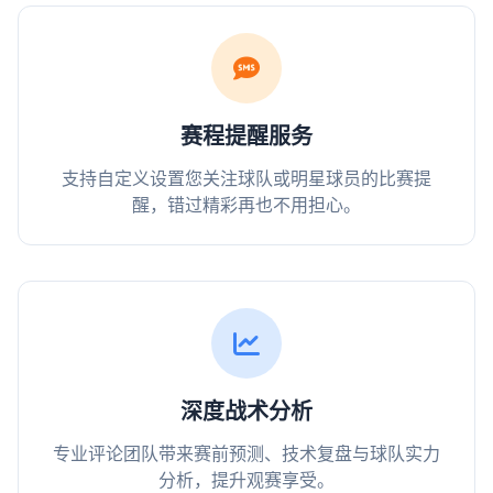
赛程提醒服务
支持自定义设置您关注球队或明星球员的比赛提
醒，错过精彩再也不用担心。
深度战术分析
专业评论团队带来赛前预测、技术复盘与球队实力
分析，提升观赛享受。