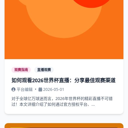
观赛指南
直播观赛
如何观看2026世界杯直播：分享最佳观赛渠道
平台编辑
•
2026-05-01
对于全球亿万球迷而言，2026年世界杯的精彩直播不可错
过！本文详细介绍了如何通过官方授权平台、...