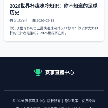
2026世界杯趣味冷知识：你不知道的足球
历史
足球百科
•
2026-05-18
你知道世界杯历史上最快进球用时仅11秒吗？你了解大力神
杯的设计者是谁吗？2026世界杯在即，...
赛事直播中心
© 2026 赛事直播中心. 版权所有 | 隐私政策 | 使用条款