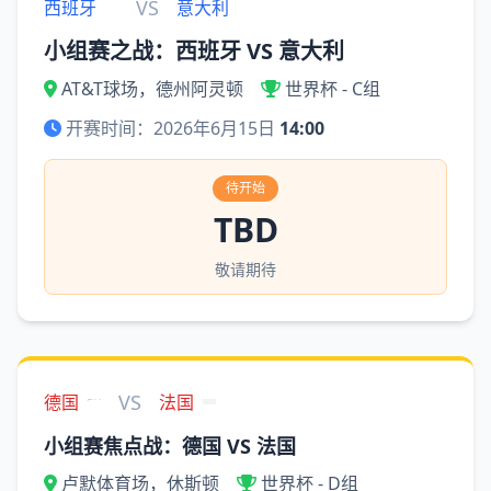
VS
西班牙
意大利
小组赛之战：西班牙 VS 意大利
AT&T球场，德州阿灵顿
世界杯 - C组
开赛时间：2026年6月15日
14:00
待开始
TBD
敬请期待
VS
德国
法国
小组赛焦点战：德国 VS 法国
卢默体育场，休斯顿
世界杯 - D组