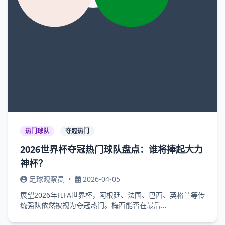
热门球队
夺冠热门
2026世界杯夺冠热门球队盘点：谁将捧起大力
神杯？
足球观察员
•
2026-04-05
展望2026年FIFA世界杯，阿根廷、法国、巴西、英格兰等传
统强队依然被视为夺冠热门。梅西能否在最后...