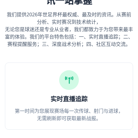
讯一站掌握
我们提供2026年世足界杯最权威、最及时的资讯。从赛前
分析、实时赛况到技术统计，
无论您是球迷还是专业从业者，我们都致力于为您带来最丰
富的体验。我们的平台特色包括：一、实时直播追踪；二、
赛程提醒服务；三、深度战术分析；四、社区互动交流。
实时直播追踪
第一时间为您展现赛场每一次传球、射门与进球，
无需刷新即可获取最新战报。