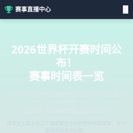
赛事直播中心
2026世界杯开赛时间公
布！
赛事时间表一览
2026年FIFA世界杯足球赛将于2026年6月11日至7月
19日在
加拿大、墨西哥和美国三国联合举办
这是史上首次由三个国家联合主办的世界杯足球赛，共16
座城市将承办比赛。