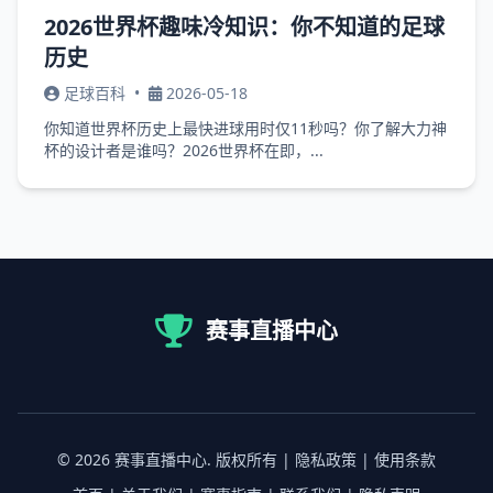
2026世界杯趣味冷知识：你不知道的足球
历史
足球百科
•
2026-05-18
你知道世界杯历史上最快进球用时仅11秒吗？你了解大力神
杯的设计者是谁吗？2026世界杯在即，...
赛事直播中心
© 2026 赛事直播中心. 版权所有 | 隐私政策 | 使用条款