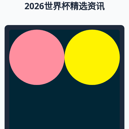
2026世界杯精选资讯