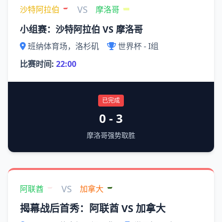
VS
沙特阿拉伯
摩洛哥
小组赛：沙特阿拉伯 VS 摩洛哥
班纳体育场，洛杉矶
世界杯 - I组
比赛时间:
22:00
已完成
0 - 3
摩洛哥强势取胜
VS
阿联酋
加拿大
揭幕战后首秀：阿联酋 VS 加拿大