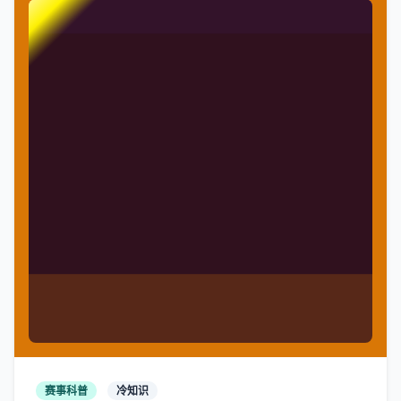
赛事科普
冷知识