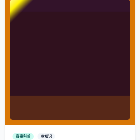
赛事科普
冷知识