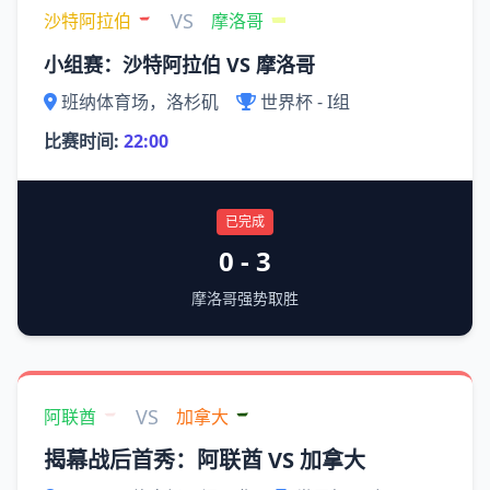
VS
沙特阿拉伯
摩洛哥
小组赛：沙特阿拉伯 VS 摩洛哥
班纳体育场，洛杉矶
世界杯 - I组
比赛时间:
22:00
已完成
0 - 3
摩洛哥强势取胜
VS
阿联酋
加拿大
揭幕战后首秀：阿联酋 VS 加拿大