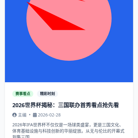
赛事看点
精彩时刻
2026世界杯揭秘：三国联办首秀看点抢先看
主编
•
2026-02-28
2026年IFA世界杯不仅仅是一场球类盛宴，更是三国文化、
体育基础设施与科技创新的华丽绽放。从无与伦比的开幕式
到集三国...