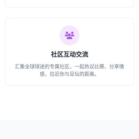
社区互动交流
汇集全球球迷的专属社区，一起热议比赛、分享情
感，拉近你与足坛的距离。