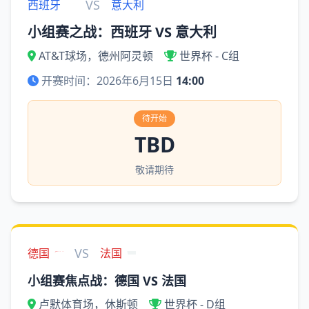
VS
西班牙
意大利
小组赛之战：西班牙 VS 意大利
AT&T球场，德州阿灵顿
世界杯 - C组
开赛时间：2026年6月15日
14:00
待开始
TBD
敬请期待
VS
德国
法国
小组赛焦点战：德国 VS 法国
卢默体育场，休斯顿
世界杯 - D组