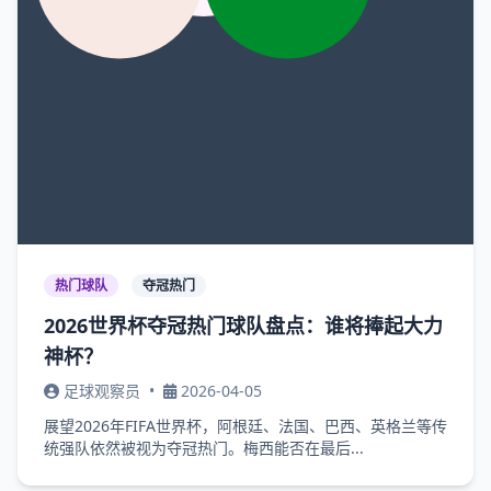
热门球队
夺冠热门
2026世界杯夺冠热门球队盘点：谁将捧起大力
神杯？
足球观察员
•
2026-04-05
展望2026年FIFA世界杯，阿根廷、法国、巴西、英格兰等传
统强队依然被视为夺冠热门。梅西能否在最后...