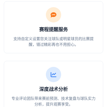
赛程提醒服务
支持自定义设置您关注球队或明星球员的比赛提
醒，错过精彩再也不用担心。
深度战术分析
专业评论团队带来赛前预测、技术复盘与球队实力
分析，提升观赛享受。