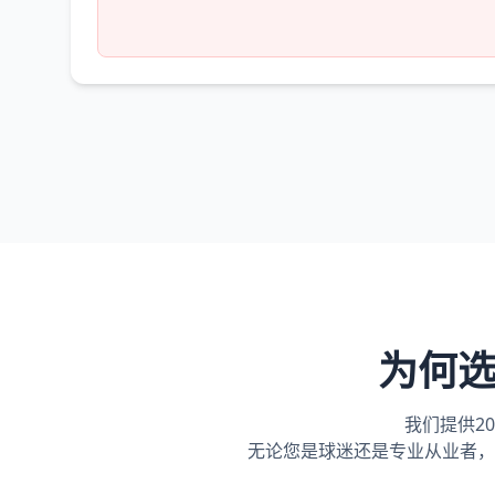
为何选
我们提供2
无论您是球迷还是专业从业者，