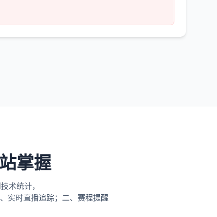
一站掌握
到技术统计，
、实时直播追踪；二、赛程提醒