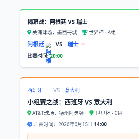
揭幕战：阿根廷 VS 瑞士
美洲球场，墨西哥城
世界杯 - A组
阿根廷
VS
瑞士
比赛时间:
20:00
VS
西班牙
意大利
小组赛之战：西班牙 VS 意大利
AT&T球场，德州阿灵顿
世界杯 - C组
开赛时间：2026年6月15日
14:00