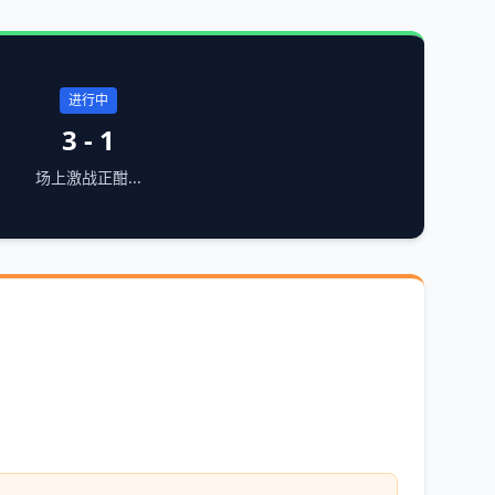
进行中
3 - 1
场上激战正酣...