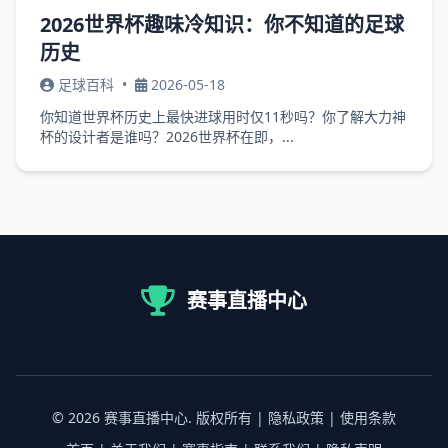
2026世界杯趣味冷知识：你不知道的足球
历史
足球百科
•
2026-05-18
你知道世界杯历史上最快进球用时仅11秒吗？你了解大力神
杯的设计者是谁吗？2026世界杯在即，...
赛事直播中心
© 2026 赛事直播中心. 版权所有 | 隐私政策 | 使用条款