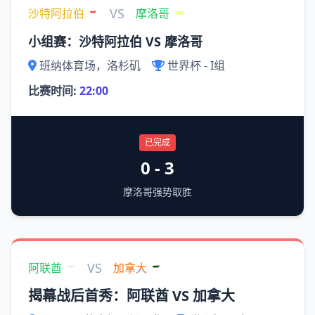
VS
沙特阿拉伯
摩洛哥
小组赛：沙特阿拉伯 VS 摩洛哥
班纳体育场，洛杉矶
世界杯 - I组
比赛时间:
22:00
已完成
0 - 3
摩洛哥强势取胜
VS
阿联酋
加拿大
揭幕战后首秀：阿联酋 VS 加拿大