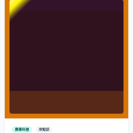
赛事科普
冷知识