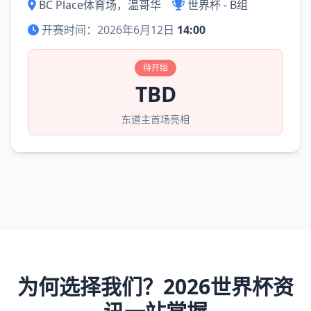
BC Place体育场，温哥华
世界杯 - B组
开赛时间：2026年6月12日
14:00
待开始
TBD
东道主首场亮相
为何选择我们？2026世界杯资