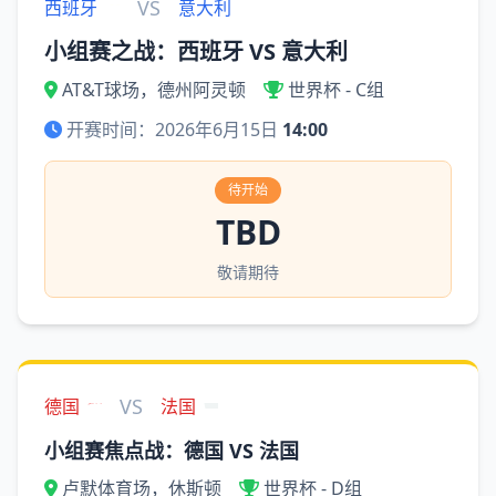
VS
西班牙
意大利
小组赛之战：西班牙 VS 意大利
AT&T球场，德州阿灵顿
世界杯 - C组
开赛时间：2026年6月15日
14:00
待开始
TBD
敬请期待
VS
德国
法国
小组赛焦点战：德国 VS 法国
卢默体育场，休斯顿
世界杯 - D组