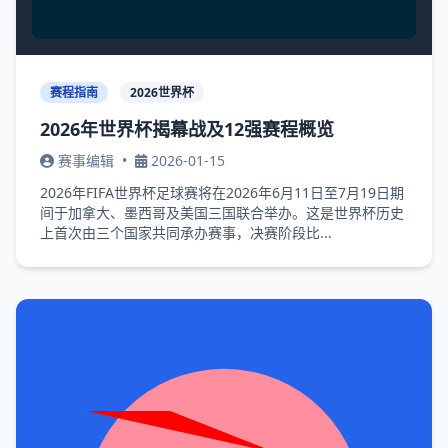
赛程指南
2026世界杯
2026年世界杯揭幕战及12强赛程概览
赛事编辑
•
2026-01-15
2026年FIFA世界杯足球赛将在2026年6月11日至7月19日期
间于加拿大、墨西哥及美国三国联合举办。这是世界杯历史
上首次由三个国家共同承办赛事，决赛阶段比...