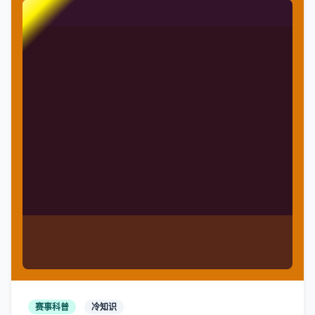
赛事科普
冷知识