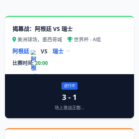
揭幕战：阿根廷 VS 瑞士
美洲球场，墨西哥城
世界杯 - A组
阿根廷
VS
瑞士
比赛时间:
20:00
进行中
3 - 1
场上激战正酣...