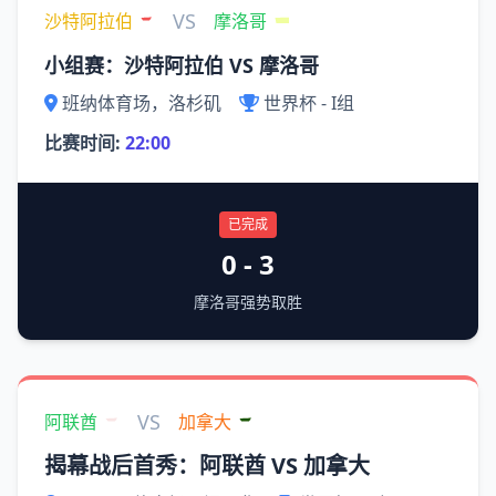
VS
沙特阿拉伯
摩洛哥
小组赛：沙特阿拉伯 VS 摩洛哥
班纳体育场，洛杉矶
世界杯 - I组
比赛时间:
22:00
已完成
0 - 3
摩洛哥强势取胜
VS
阿联酋
加拿大
揭幕战后首秀：阿联酋 VS 加拿大