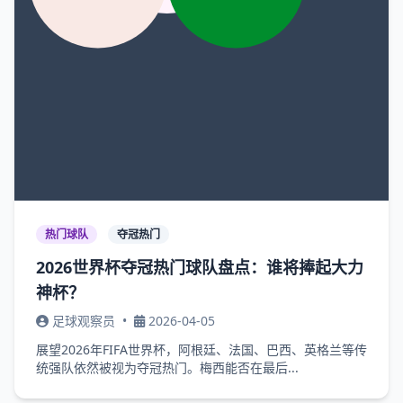
热门球队
夺冠热门
2026世界杯夺冠热门球队盘点：谁将捧起大力
神杯？
足球观察员
•
2026-04-05
展望2026年FIFA世界杯，阿根廷、法国、巴西、英格兰等传
统强队依然被视为夺冠热门。梅西能否在最后...