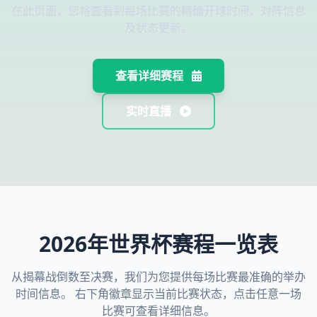
在此页面，您将查看到每场比赛的精确开球时间、对阵信息
及状态更新。
查看详细赛程
实时直播
2026年世界杯赛程一览表
从揭幕战倒数至决赛，我们为您提供每场比赛最准确的举办
时间信息。 右下角徽章显示当前比赛状态，点击任意一场
比赛可查看详细信息。