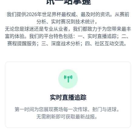
讯一站掌握
我们提供2026年世足界杯最权威、最及时的资讯。从赛前
分析、实时赛况到技术统计，
无论您是球迷还是专业从业者，我们都致力于为您带来最丰
富的体验。我们的平台特色包括：一、实时直播追踪；二、
赛程提醒服务；三、深度战术分析；四、社区互动交流。
实时直播追踪
第一时间为您展现赛场每一次传球、射门与进球，
无需刷新即可获取最新战报。