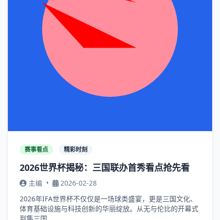
赛事看点
精彩时刻
2026世界杯揭秘：三国联办首秀看点抢先看
主编
•
2026-02-28
2026年IFA世界杯不仅仅是一场球类盛宴，更是三国文化、
体育基础设施与科技创新的华丽绽放。从无与伦比的开幕式
到集三国...