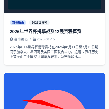
赛程指南
2026世界杯
2026年世界杯揭幕战及12强赛程概览
赛事编辑
•
2026-01-15
2026年FIFA世界杯足球赛将在2026年6月11日至7月19日期
间于加拿大、墨西哥及美国三国联合举办。这是世界杯历史
上首次由三个国家共同承办赛事，决赛阶段比...