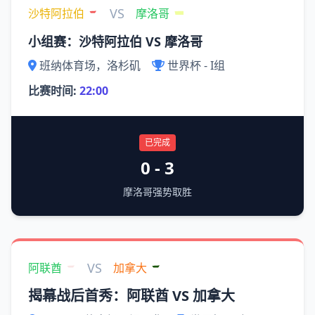
VS
沙特阿拉伯
摩洛哥
小组赛：沙特阿拉伯 VS 摩洛哥
班纳体育场，洛杉矶
世界杯 - I组
比赛时间:
22:00
已完成
0 - 3
摩洛哥强势取胜
VS
阿联酋
加拿大
揭幕战后首秀：阿联酋 VS 加拿大