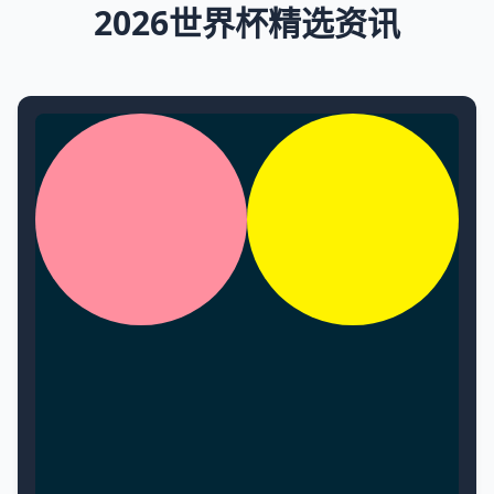
2026世界杯精选资讯