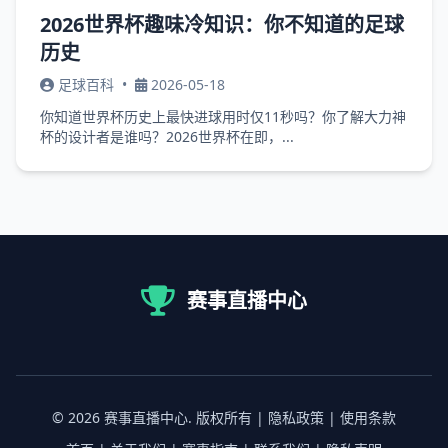
2026世界杯趣味冷知识：你不知道的足球
历史
足球百科
•
2026-05-18
你知道世界杯历史上最快进球用时仅11秒吗？你了解大力神
杯的设计者是谁吗？2026世界杯在即，...
赛事直播中心
© 2026 赛事直播中心. 版权所有 | 隐私政策 | 使用条款