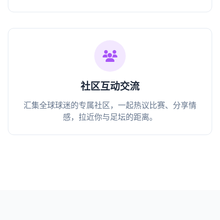
社区互动交流
汇集全球球迷的专属社区，一起热议比赛、分享情
感，拉近你与足坛的距离。