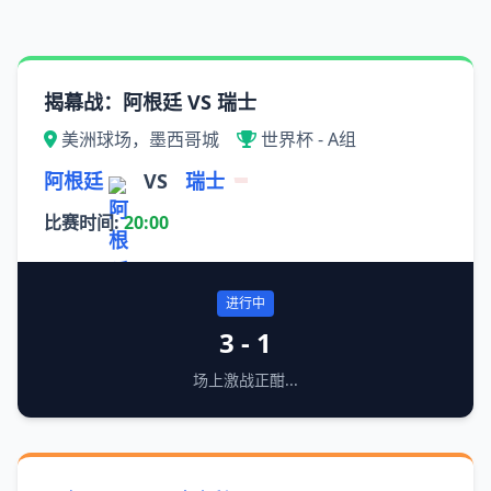
揭幕战：阿根廷 VS 瑞士
美洲球场，墨西哥城
世界杯 - A组
阿根廷
VS
瑞士
比赛时间:
20:00
进行中
3 - 1
场上激战正酣...