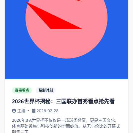
赛事看点
精彩时刻
2026世界杯揭秘：三国联办首秀看点抢先看
主编
•
2026-02-28
2026年IFA世界杯不仅仅是一场球类盛宴，更是三国文化、
体育基础设施与科技创新的华丽绽放。从无与伦比的开幕式
到集三国...