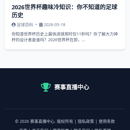
2026世界杯趣味冷知识：你不知道的足球
历史
足球百科
•
2026-05-18
你知道世界杯历史上最快进球用时仅11秒吗？你了解大力神
杯的设计者是谁吗？2026世界杯在即，...
赛事直播中心
© 2026 赛事直播中心. 版权所有 | 隐私政策 | 使用条款