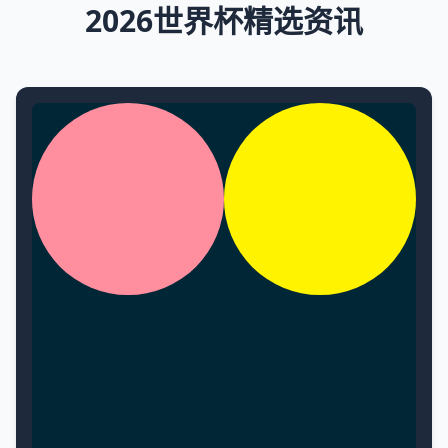
2026世界杯精选资讯