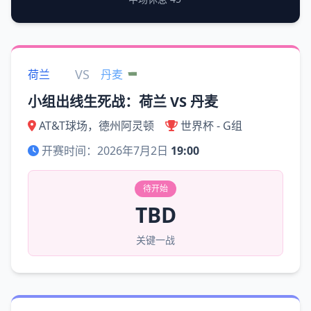
VS
荷兰
丹麦
小组出线生死战：荷兰 VS 丹麦
AT&T球场，德州阿灵顿
世界杯 - G组
开赛时间：2026年7月2日
19:00
待开始
TBD
关键一战