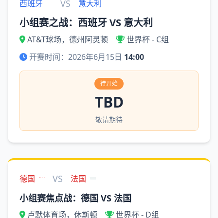
VS
西班牙
意大利
小组赛之战：西班牙 VS 意大利
AT&T球场，德州阿灵顿
世界杯 - C组
开赛时间：2026年6月15日
14:00
待开始
TBD
敬请期待
VS
德国
法国
小组赛焦点战：德国 VS 法国
卢默体育场，休斯顿
世界杯 - D组