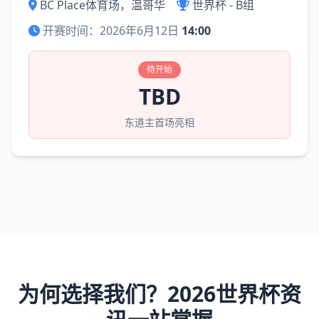
BC Place体育场，温哥华
世界杯 - B组
开赛时间：2026年6月12日
14:00
待开始
TBD
东道主首场亮相
为何选择我们？2026世界杯资