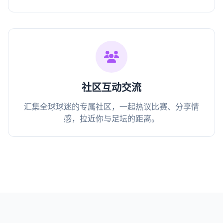
社区互动交流
汇集全球球迷的专属社区，一起热议比赛、分享情
感，拉近你与足坛的距离。