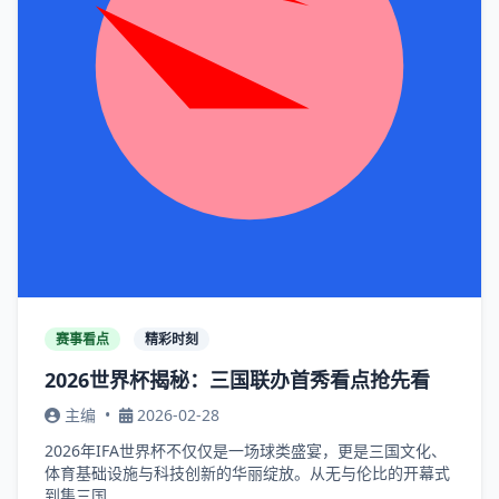
赛事看点
精彩时刻
2026世界杯揭秘：三国联办首秀看点抢先看
主编
•
2026-02-28
2026年IFA世界杯不仅仅是一场球类盛宴，更是三国文化、
体育基础设施与科技创新的华丽绽放。从无与伦比的开幕式
到集三国...