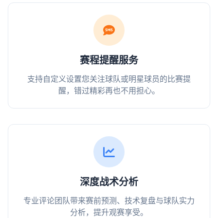
赛程提醒服务
支持自定义设置您关注球队或明星球员的比赛提
醒，错过精彩再也不用担心。
深度战术分析
专业评论团队带来赛前预测、技术复盘与球队实力
分析，提升观赛享受。