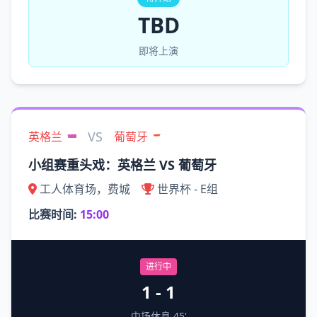
TBD
即将上演
VS
英格兰
葡萄牙
小组赛重头戏：英格兰 VS 葡萄牙
工人体育场，费城
世界杯 - E组
比赛时间:
15:00
进行中
1 - 1
中场休息 45'