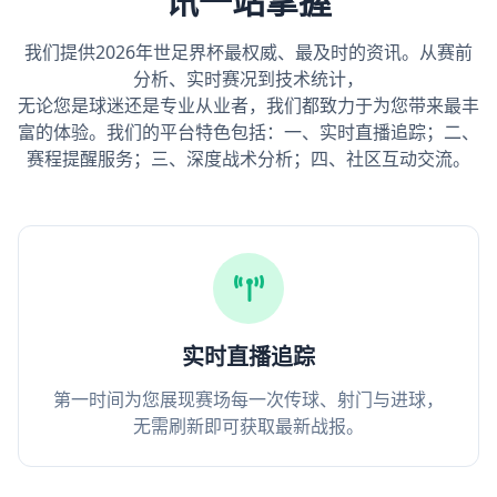
讯一站掌握
我们提供2026年世足界杯最权威、最及时的资讯。从赛前
分析、实时赛况到技术统计，
无论您是球迷还是专业从业者，我们都致力于为您带来最丰
富的体验。我们的平台特色包括：一、实时直播追踪；二、
赛程提醒服务；三、深度战术分析；四、社区互动交流。
实时直播追踪
第一时间为您展现赛场每一次传球、射门与进球，
无需刷新即可获取最新战报。