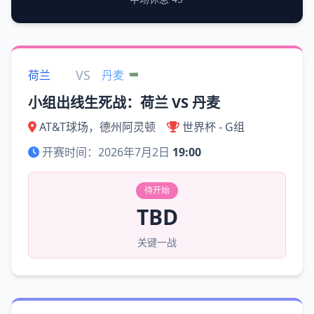
VS
荷兰
丹麦
小组出线生死战：荷兰 VS 丹麦
AT&T球场，德州阿灵顿
世界杯 - G组
开赛时间：2026年7月2日
19:00
待开始
TBD
关键一战